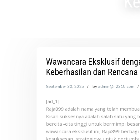
Ke
Wawancara Eksklusif deng
Keberhasilan dan Rencan
September 30, 2025
by
admin@n2315.com
[ad_1]
Raja899 adalah nama yang telah membuat
Kisah suksesnya adalah salah satu yang
bercita -cita tinggi untuk bermimpi bes
wawancara eksklusif ini, Raja899 berba
kesuksesan, strateginya untuk pertumb