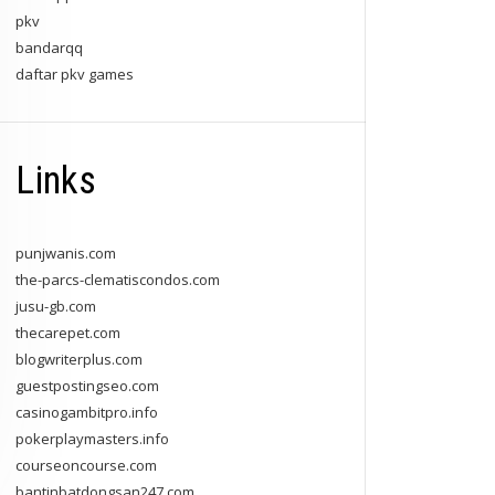
pkv
bandarqq
daftar pkv games
Links
punjwanis.com
the-parcs-clematiscondos.com
jusu-gb.com
thecarepet.com
blogwriterplus.com
guestpostingseo.com
casinogambitpro.info
pokerplaymasters.info
courseoncourse.com
bantinbatdongsan247.com