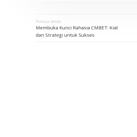
Previous Article
Membuka Kunci Rahasia CMBET: Kiat
dan Strategi untuk Sukses