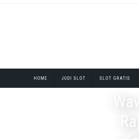
Skip
to
content
HOME
JUDI SLOT
SLOT GRATIS
Waw
Ra