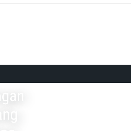
ngan
ang