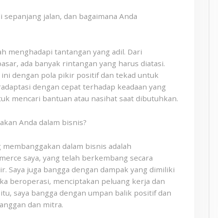
di sepanjang jalan, dan bagaimana Anda
ah menghadapi tantangan yang adil. Dari
sar, ada banyak rintangan yang harus diatasi.
ni dengan pola pikir positif dan tekad untuk
eradaptasi dengan cepat terhadap keadaan yang
tuk mencari bantuan atau nasihat saat dibutuhkan.
akan Anda dalam bisnis?
ng membanggakan dalam bisnis adalah
merce saya, yang telah berkembang secara
ir. Saya juga bangga dengan dampak yang dimiliki
ka beroperasi, menciptakan peluang kerja dan
 itu, saya bangga dengan umpan balik positif dan
langgan dan mitra.