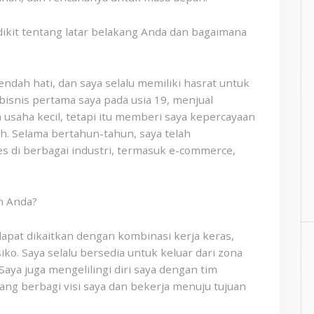
ikit tentang latar belakang Anda dan bagaimana
rendah hati, dan saya selalu memiliki hasrat untuk
bisnis pertama saya pada usia 19, menjual
h usaha kecil, tetapi itu memberi saya kepercayaan
uh. Selama bertahun-tahun, saya telah
s di berbagai industri, termasuk e-commerce,
n Anda?
apat dikaitkan dengan kombinasi kerja keras,
o. Saya selalu bersedia untuk keluar dari zona
aya juga mengelilingi diri saya dengan tim
ang berbagi visi saya dan bekerja menuju tujuan