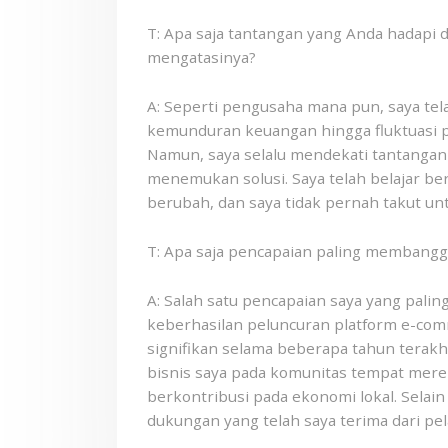
T: Apa saja tantangan yang Anda hadapi 
mengatasinya?
A: Seperti pengusaha mana pun, saya tel
kemunduran keuangan hingga fluktuasi pa
Namun, saya selalu mendekati tantangan i
menemukan solusi. Saya telah belajar b
berubah, dan saya tidak pernah takut un
T: Apa saja pencapaian paling membangg
A: Salah satu pencapaian saya yang pali
keberhasilan peluncuran platform e-com
signifikan selama beberapa tahun terakh
bisnis saya pada komunitas tempat mere
berkontribusi pada ekonomi lokal. Selain
dukungan yang telah saya terima dari pe