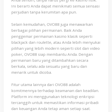
Ini berarti Anda dapat menikmati semua sensasi
perjudian tanpa kerumitan apa pun.
Selain kemudahan, OVO88 juga menawarkan
berbagai pilihan permainan. Baik Anda
penggemar permainan kasino klasik seperti
blackjack dan roulette, atau Anda lebih menyukai
pilihan yang lebih modern seperti slot dan video
poker, OVO88 siap membantu Anda. Dengan
permainan baru yang ditambahkan secara
berkala, selalu ada sesuatu yang baru dan
menarik untuk dicoba.
Fitur utama lainnya dari OVO88 adalah
komitmennya terhadap keamanan dan keadilan.
Platform ini menggunakan teknologi enkripsi
tercanggih untuk memastikan informasi pribadi
dan keuangan Anda tetap aman setiap saat.