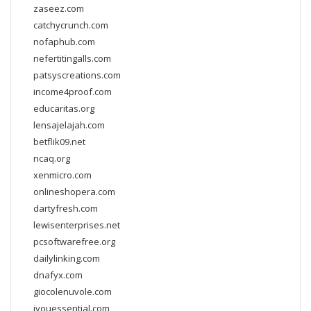
zaseez.com
catchycrunch.com
nofaphub.com
nefertitingalls.com
patsyscreations.com
income4proof.com
educaritas.org
lensajelajah.com
betflik09.net
ncaq.org
xenmicro.com
onlineshopera.com
dartyfresh.com
lewisenterprises.net
pcsoftwarefree.org
dailylinking.com
dnafyx.com
giocolenuvole.com
iyouessential.com