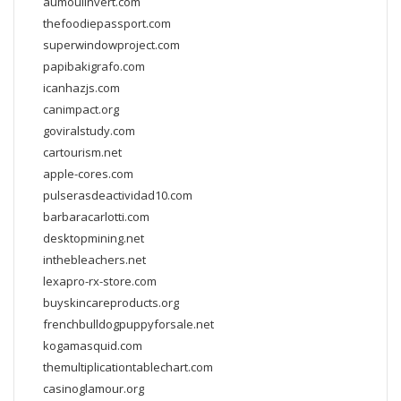
aumoulinvert.com
thefoodiepassport.com
superwindowproject.com
papibakigrafo.com
icanhazjs.com
canimpact.org
goviralstudy.com
cartourism.net
apple-cores.com
pulserasdeactividad10.com
barbaracarlotti.com
desktopmining.net
inthebleachers.net
lexapro-rx-store.com
buyskincareproducts.org
frenchbulldogpuppyforsale.net
kogamasquid.com
themultiplicationtablechart.com
casinoglamour.org