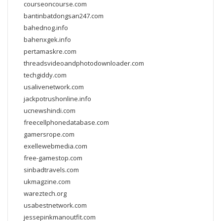
courseoncourse.com
bantinbatdongsan247.com
bahednog.info
bahenxgek.info
pertamaskre.com
threadsvideoandphotodownloader.com
techgiddy.com
usalivenetwork.com
jackpotrushonline.info
ucnewshindi.com
freecellphonedatabase.com
gamersrope.com
exellewebmedia.com
free-gamestop.com
sinbadtravels.com
ukmagzine.com
wareztech.org
usabestnetwork.com
jessepinkmanoutfit.com