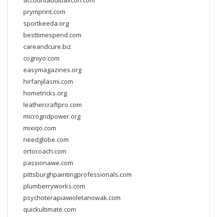
prymprint.com
sportkeeda.org
besttimespend.com
careandcure.biz
cogniyo.com
easymagazines.org
hirfanjilasmi.com
hometricks.org
leathercraftpro.com
microgridpower.org
mixiqo.com
needglobe.com
ortocoach.com
passionawe.com
pittsburghpaintingprofessionals.com
plumberryworks.com
psychoterapiawioletanowak.com
quickultimate.com