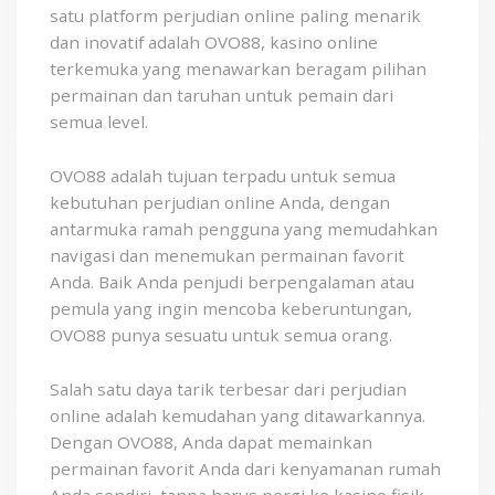
satu platform perjudian online paling menarik
dan inovatif adalah OVO88, kasino online
terkemuka yang menawarkan beragam pilihan
permainan dan taruhan untuk pemain dari
semua level.
OVO88 adalah tujuan terpadu untuk semua
kebutuhan perjudian online Anda, dengan
antarmuka ramah pengguna yang memudahkan
navigasi dan menemukan permainan favorit
Anda. Baik Anda penjudi berpengalaman atau
pemula yang ingin mencoba keberuntungan,
OVO88 punya sesuatu untuk semua orang.
Salah satu daya tarik terbesar dari perjudian
online adalah kemudahan yang ditawarkannya.
Dengan OVO88, Anda dapat memainkan
permainan favorit Anda dari kenyamanan rumah
Anda sendiri, tanpa harus pergi ke kasino fisik.