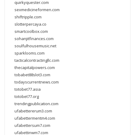
quirkyquester.com
sexmedicineformen.com
shiftripple.com
slotterpercaya.co
smartcoolbox.com
sohanjitfinances.com
soulfulhousemusic.net
sparklooms.com
tacticalcontractingllc.com
thecapitalpowers.com
tobabet88slot3.com
todayscurrentnews.com
totobet77.asia
totobet77.org
trendingpublication.com
ufabettererum3.com
ufabettermentm4.com
ufabettersum7.com
ufabettinwm7.com