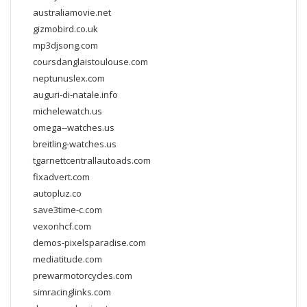
australiamovie.net
gizmobird.co.uk
mp3djsong.com
coursdanglaistoulouse.com
neptunuslex.com
auguri-di-natale.info
michelewatch.us
omega--watches.us
breitling-watches.us
tgarnettcentrallautoads.com
fixadvert.com
autopluz.co
save3time-c.com
vexonhcf.com
demos-pixelsparadise.com
mediatitude.com
prewarmotorcycles.com
simracinglinks.com