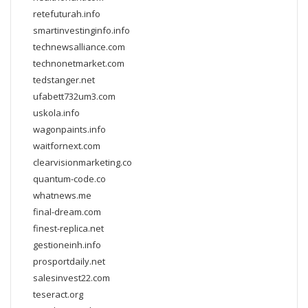
retefuturah.info
smartinvestinginfo.info
technewsalliance.com
technonetmarket.com
tedstanger.net
ufabett732um3.com
uskola.info
wagonpaints.info
waitfornext.com
clearvisionmarketing.co
quantum-code.co
whatnews.me
final-dream.com
finest-replica.net
gestioneinh.info
prosportdaily.net
salesinvest22.com
teseract.org