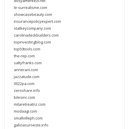
dosyamerkezi.net
le-surrealisme.com
showcasebeauty.com
insurancepolicyexpert.com
statkeycompany.com
carolinadeckbuilders.com
topinvestingblog.com
top50tools.com
the-rep.com
saltyfranks.com
annerani.com
jazzatude.com
0022pa.com
zeroshare.info
bilesinc.com
milaretreatnz.com
modaagi.com
smallvilleph.com
galiciasuroeste.info