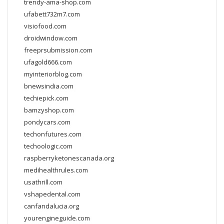
trendy-ama-shop.com
ufabett732m7.com
visiofood.com
droidwindow.com
freeprsubmission.com
ufagold666.com
myinteriorblog.com
bnewsindia.com
techiepick.com
bamzyshop.com
pondycars.com
techonfutures.com
techoologic.com
raspberryketonescanada.org
medihealthrules.com
usathrill.com
vshapedental.com
canfandalucia.org
yourengineguide.com