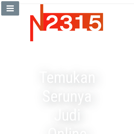
Skip
to
content
Temukan
Serunya
Judi