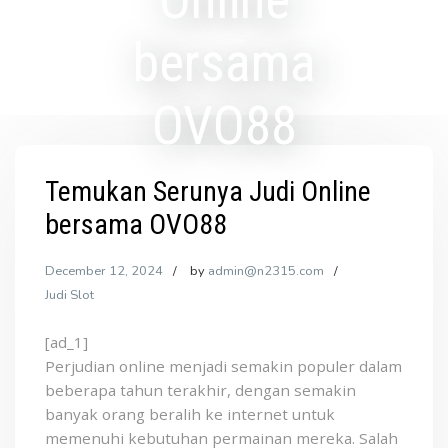
Online
bersama
OVO88
Temukan Serunya Judi Online
bersama OVO88
December 12, 2024
by
admin@n2315.com
Judi Slot
[ad_1]
Perjudian online menjadi semakin populer dalam
beberapa tahun terakhir, dengan semakin
banyak orang beralih ke internet untuk
memenuhi kebutuhan permainan mereka. Salah