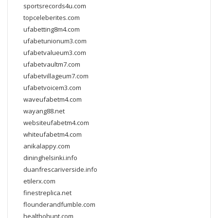
sportsrecords4u.com
topceleberites.com
ufabetting8m4.com
ufabetunionum3.com
ufabetvalueum3.com
ufabetvaultm7.com
ufabetvillageum7.com
ufabetvoicem3.com
waveufabetm4.com
wayang88.net
websiteufabetm4.com
whiteufabetm4.com
anikalappy.com
dininghelsinki.info
duanfrescariverside.info
etilerx.com
finestreplica.net
flounderandfumble.com
healthohunt.com