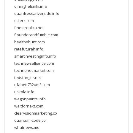
dininghelsinki.info
duanfrescariverside.info
etilerx.com
finestreplica.net
flounderandfumble.com
healthohunt.com
retefuturah.info
smartinvestinginfo.info
technewsalliance.com
technonetmarket.com
tedstanger.net
ufabett732um3.com
uskola.info
wagonpaints.info
waitfornext.com
clearvisionmarketing.co
quantum-code.co
whatnews.me