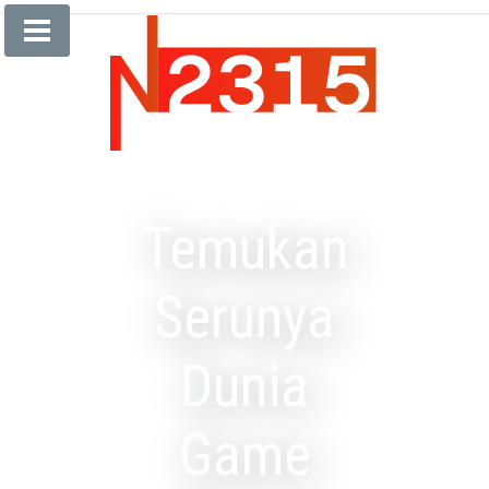
Skip
to
content
Temukan
Serunya
Dunia
Game