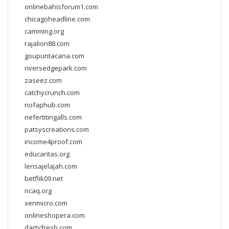
onlinebahisforum1.com
chicagoheadline.com
camming.org
rajalion88.com
goupuntacana.com
riversedgepark.com
zaseez.com
catchycrunch.com
nofaphub.com
nefertitingalls.com
patsyscreations.com
income4proof.com
educaritas.org
lensajelajah.com
betflik09.net
ncaq.org
xenmicro.com
onlineshopera.com
dartyfresh.com