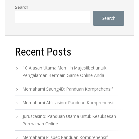
Search
Search
Recent Posts
10 Alasan Utama Memilih Majestibet untuk
Pengalaman Bermain Game Online Anda
Memahami Saung4D: Panduan Komprehensif
Memahami Ahlicasino: Panduan Komprehensif
Juruscasino: Panduan Utama untuk Kesuksesan
Permainan Online
Memahami Plisbet: Panduan Komprehensif