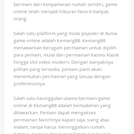
bermain dari kenyamanan rumah sendiri, game
online telah menjadi hiburan favorit banyak
orang.
Salah satu platform yang mulai populer di dunia
game online adalah Kemang88. Kemang88
menawarkan beragam permainan untuk dipilih
para pemain, mulai dari permainan kasino klasik
hingga slot video modern. Dengan banyaknya
pilihan yang tersedia, pemain pasti akan
menemukan permainan yang sesuai dengan
preferensinya.
Salah satu keunggulan utama bermain game
online di Kemang88 adalah kemudahan yang
ditawarkan. Pemain dapat mengakses
permainan favoritnya kapan saja, siang atau
malam, tanpa harus meninggalkan rumah.
Artinya, pemain dapat menikmati permainan