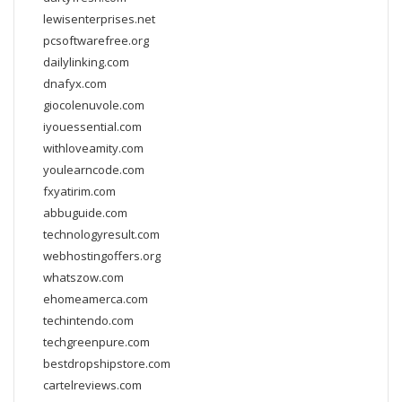
lewisenterprises.net
pcsoftwarefree.org
dailylinking.com
dnafyx.com
giocolenuvole.com
iyouessential.com
withloveamity.com
youlearncode.com
fxyatirim.com
abbuguide.com
technologyresult.com
webhostingoffers.org
whatszow.com
ehomeamerca.com
techintendo.com
techgreenpure.com
bestdropshipstore.com
cartelreviews.com