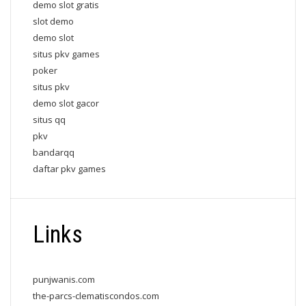
demo slot gratis
slot demo
demo slot
situs pkv games
poker
situs pkv
demo slot gacor
situs qq
pkv
bandarqq
daftar pkv games
Links
punjwanis.com
the-parcs-clematiscondos.com