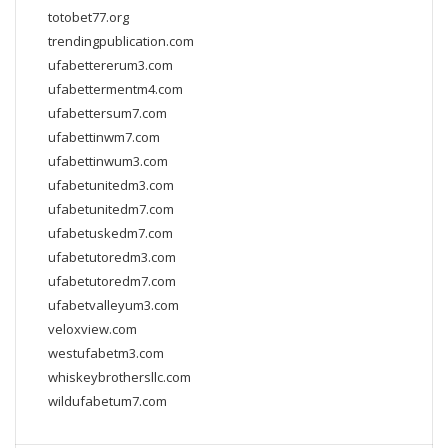
totobet77.org
trendingpublication.com
ufabettererum3.com
ufabettermentm4.com
ufabettersum7.com
ufabettinwm7.com
ufabettinwum3.com
ufabetunitedm3.com
ufabetunitedm7.com
ufabetuskedm7.com
ufabetutoredm3.com
ufabetutoredm7.com
ufabetvalleyum3.com
veloxview.com
westufabetm3.com
whiskeybrothersllc.com
wildufabetum7.com