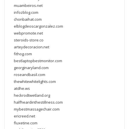
muambeiros.net
infozblog.com
chonbaihat.com
elblogdeoscargonzalez.com
webpromote.net
steroids-store.co
arteydecoracion.net
fithog.com
bestlaptopbestmonitor.com
georginaryland.com
roseandbasil.com
thewhitewhitelights.com
atdhe.ws
heckrodtwetland.org
halfheardinthestillness.com
mybestmassagechair.com
ericreed.net
fluxetine.com