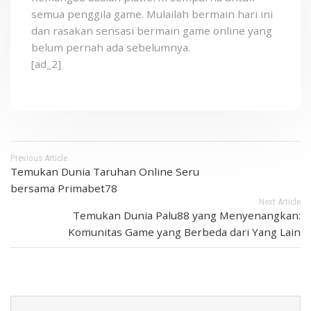
semua penggila game. Mulailah bermain hari ini
dan rasakan sensasi bermain game online yang
belum pernah ada sebelumnya.
[ad_2]
Previous Article
Temukan Dunia Taruhan Online Seru
bersama Primabet78
Next Article
Temukan Dunia Palu88 yang Menyenangkan:
Komunitas Game yang Berbeda dari Yang Lain