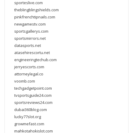
sporteslive.com
theblingblingshields.com
pinkfrenchtipnails.com
newgamestv.com
sportsgallerys.com
sportsmirrors.net
datasports.net
atasehirescortu.net
engineeringtechub.com
jerryescorts.com
attorneylegal.co
voomb.com
techgadgetpoint.com
tvsportsguide24.com
sportsreviews24.com
dubai360blog.com
lucky77slot.org
growmefast.com
mahkotahokislot.com