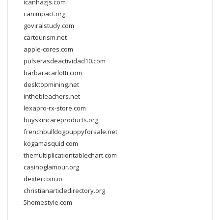
icanhazjs.com
canimpact.org
goviralstudy.com
cartourism.net
apple-cores.com
pulserasdeactividad10.com
barbaracarlotti.com
desktopmining.net
inthebleachers.net
lexapro-rx-store.com
buyskincareproducts.org
frenchbulldogpuppyforsale.net
kogamasquid.com
themultiplicationtablechart.com
casinoglamour.org
dextercoin.io
christianarticledirectory.org
5homestyle.com