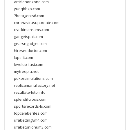
articlehorizone.com
yuqqbbzp.com
7betagents6.com
coronavirusuptodate.com
crackinstreams.com
gadgetspak.com
gearsngadget.com
hireseodoctor.com
lapsfit.com
levelup-fast.com
mytreepla.net
pokersimulations.com
replicamanufactory.net
rezultate-loto.info
splendifulous.com
sportsrecords4u.com
topceleberites.com
ufabetting8m4.com
ufabetunionum3.com