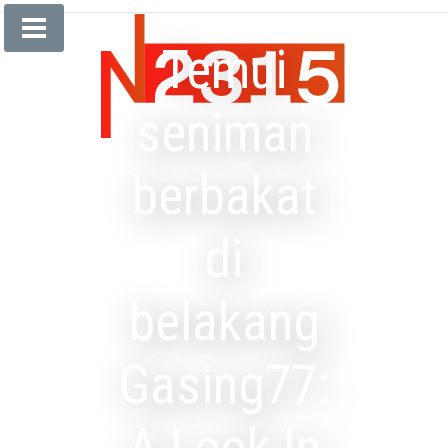
Skip
to
Temui
content
seniman
berbakat
di
belakang
Gasing77: