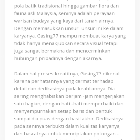
pola batik tradisional hingga gambar flora dan
fauna asli Malaysia, seninya adalah perayaan
warisan budaya yang kaya dari tanah airnya.
Dengan memasukkan unsur -unsur ini ke dalam
karyanya, Gasing77 mampu membuat karya yang
tidak hanya menakjubkan secara visual tetapi
juga sangat bermakna dan mencerminkan
hubungan pribadinya dengan akarnya.
Dalam hal proses kreatifnya, Gasing77 dikenal
karena perhatiannya yang cermat terhadap
detail dan dedikasinya pada keahliannya. Dia
sering menghabiskan berjam -jam mengerjakan
satu bagian, dengan hati -hati memperbaiki dan
menyempurnakan setiap baris dan bentuk
sampai dia puas dengan hasil akhir. Dedikasinya
pada seninya terbukti dalam kualitas karyanya,
dan hasratnya untuk menciptakan potongan -