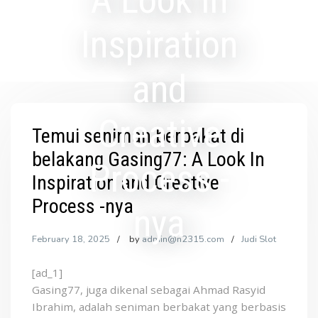
A Look In
Inspiration
and
Creative
Temui seniman berbakat di
belakang Gasing77: A Look In
Process -
Inspiration and Creative
Process -nya
nya
February 18, 2025
by
admin@n2315.com
Judi Slot
[ad_1]
Gasing77, juga dikenal sebagai Ahmad Rasyid
Ibrahim, adalah seniman berbakat yang berbasis