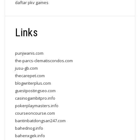
daftar pkv games
Links
punjwanis.com
the-parcs-clematiscondos.com
jusu-gb.com
thecarepet.com
blogwriterplus.com
guestpostingseo.com
casinogambitpro.info
pokerplaymasters.info
courseoncourse.com
bantinbatdongsan247.com
bahednog.info
bahenxgek.info