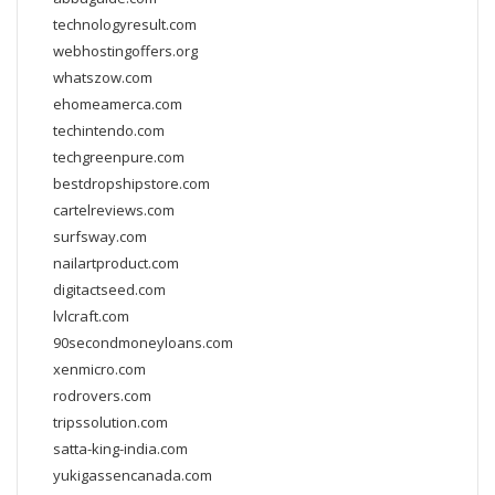
technologyresult.com
webhostingoffers.org
whatszow.com
ehomeamerca.com
techintendo.com
techgreenpure.com
bestdropshipstore.com
cartelreviews.com
surfsway.com
nailartproduct.com
digitactseed.com
lvlcraft.com
90secondmoneyloans.com
xenmicro.com
rodrovers.com
tripssolution.com
satta-king-india.com
yukigassencanada.com