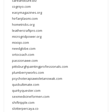
careandcure.biz
cogniyo.com
easymagazines.org
hirfanjilasmi.com
hometricks.org
leathercraftpro.com
microgridpower.org
mixiqo.com
needglobe.com
ortocoach.com
passionawe.com
pittsburghpaintingprofessionals.com
plumberryworks.com
psychoterapiawioletanowak.com
quickultimate.com
quirkyquester.com
sexmedicineformen.com
shiftripple.com
slotterpercaya.co