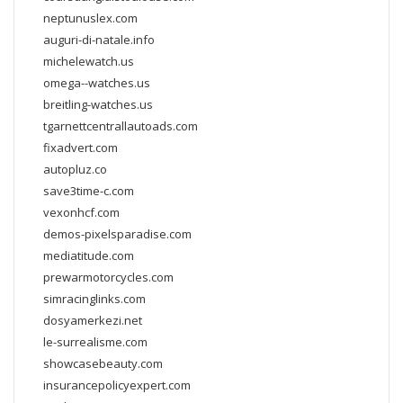
neptunuslex.com
auguri-di-natale.info
michelewatch.us
omega--watches.us
breitling-watches.us
tgarnettcentrallautoads.com
fixadvert.com
autopluz.co
save3time-c.com
vexonhcf.com
demos-pixelsparadise.com
mediatitude.com
prewarmotorcycles.com
simracinglinks.com
dosyamerkezi.net
le-surrealisme.com
showcasebeauty.com
insurancepolicyexpert.com