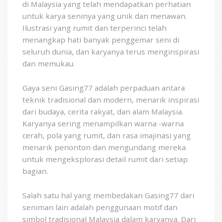
di Malaysia yang telah mendapatkan perhatian
untuk karya seninya yang unik dan menawan.
Ilustrasi yang rumit dan terperinci telah
menangkap hati banyak penggemar seni di
seluruh dunia, dan karyanya terus menginspirasi
dan memukau.
Gaya seni Gasing77 adalah perpaduan antara
teknik tradisional dan modern, menarik inspirasi
dari budaya, cerita rakyat, dan alam Malaysia.
Karyanya sering menampilkan warna -warna
cerah, pola yang rumit, dan rasa imajinasi yang
menarik penonton dan mengundang mereka
untuk mengeksplorasi detail rumit dari setiap
bagian.
Salah satu hal yang membedakan Gasing77 dari
seniman lain adalah penggunaan motif dan
simbol tradisional Malaysia dalam karyanya. Dari