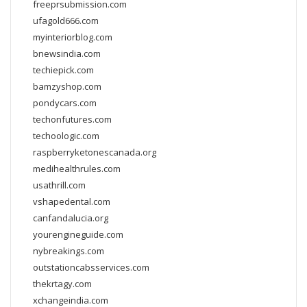
freeprsubmission.com
ufagold666.com
myinteriorblog.com
bnewsindia.com
techiepick.com
bamzyshop.com
pondycars.com
techonfutures.com
techoologic.com
raspberryketonescanada.org
medihealthrules.com
usathrill.com
vshapedental.com
canfandalucia.org
yourengineguide.com
nybreakings.com
outstationcabsservices.com
thekrtagy.com
xchangeindia.com