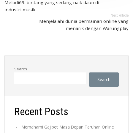
Melodi69: bintang yang sedang naik daun di
industri musik
Next Article
Menjelajahi dunia permainan online yang
menarik dengan Warungplay
Search
Search
Recent Posts
Memahami Gajibet: Masa Depan Taruhan Online