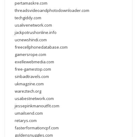
pertamaskre.com
threadsvideoandphotodownloader.com
techgiddy.com
usalivenetwork.com
jackpotrushonline.info
ucnewshindi.com
freecellphonedatabase.com
gamersrope.com
exellewebmedia.com
free-gamestop.com
sinbadtravels.com
ukmagzine.com
wareztech.org
usabestnetwork.com
jessepinkmanoutfit.com
umailsend.com
retarys.com
fasterformationcpf.com
goldensnuggles.com