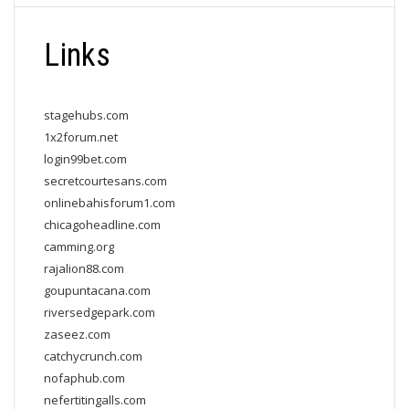
Links
stagehubs.com
1x2forum.net
login99bet.com
secretcourtesans.com
onlinebahisforum1.com
chicagoheadline.com
camming.org
rajalion88.com
goupuntacana.com
riversedgepark.com
zaseez.com
catchycrunch.com
nofaphub.com
nefertitingalls.com