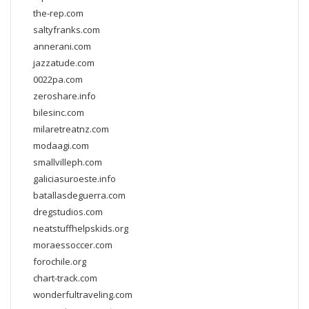
the-rep.com
saltyfranks.com
annerani.com
jazzatude.com
0022pa.com
zeroshare.info
bilesinc.com
milaretreatnz.com
modaagi.com
smallvilleph.com
galiciasuroeste.info
batallasdeguerra.com
dregstudios.com
neatstuffhelpskids.org
moraessoccer.com
forochile.org
chart-track.com
wonderfultraveling.com