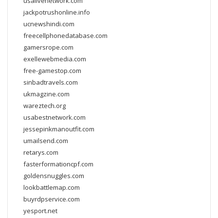
usalivenetwork.com
jackpotrushonline.info
ucnewshindi.com
freecellphonedatabase.com
gamersrope.com
exellewebmedia.com
free-gamestop.com
sinbadtravels.com
ukmagzine.com
wareztech.org
usabestnetwork.com
jessepinkmanoutfit.com
umailsend.com
retarys.com
fasterformationcpf.com
goldensnuggles.com
lookbattlemap.com
buyrdpservice.com
yesport.net