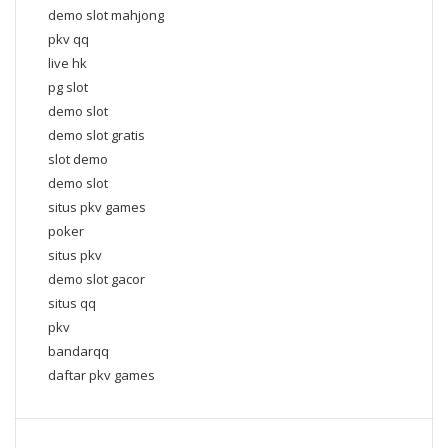
demo slot mahjong
pkv qq
live hk
pg slot
demo slot
demo slot gratis
slot demo
demo slot
situs pkv games
poker
situs pkv
demo slot gacor
situs qq
pkv
bandarqq
daftar pkv games