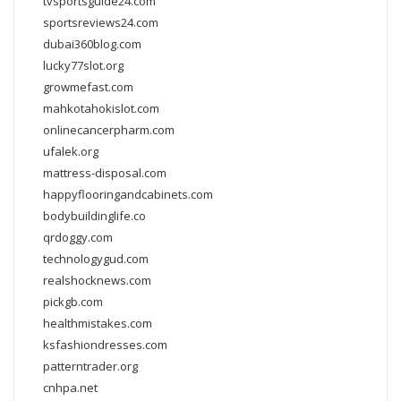
tvsportsguide24.com
sportsreviews24.com
dubai360blog.com
lucky77slot.org
growmefast.com
mahkotahokislot.com
onlinecancerpharm.com
ufalek.org
mattress-disposal.com
happyflooringandcabinets.com
bodybuildinglife.co
qrdoggy.com
technologygud.com
realshocknews.com
pickgb.com
healthmistakes.com
ksfashiondresses.com
patterntrader.org
cnhpa.net