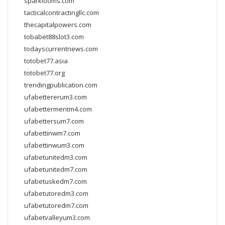
sparklooms.com
tacticalcontractingllc.com
thecapitalpowers.com
tobabet88slot3.com
todayscurrentnews.com
totobet77.asia
totobet77.org
trendingpublication.com
ufabettererum3.com
ufabettermentm4.com
ufabettersum7.com
ufabettinwm7.com
ufabettinwum3.com
ufabetunitedm3.com
ufabetunitedm7.com
ufabetuskedm7.com
ufabetutoredm3.com
ufabetutoredm7.com
ufabetvalleyum3.com