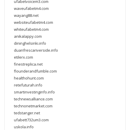
ufabetvoicem3.com
waveufabetm4.com
wayang88.net
websiteufabetm4.com
whiteufabetm4.com
anikalappy.com
dininghelsinki.info
duanfrescariverside.info
etilerx.com
finestreplica.net
flounderandfumble.com
healthohunt.com
retefuturah.info
smartinvestinginfo.info
technewsalliance.com
technonetmarket.com
tedstanger.net
ufabett732um3.com
uskola.info