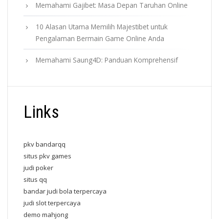
Memahami Gajibet: Masa Depan Taruhan Online
10 Alasan Utama Memilih Majestibet untuk
Pengalaman Bermain Game Online Anda
Memahami Saung4D: Panduan Komprehensif
Links
pkv bandarqq
situs pkv games
judi poker
situs qq
bandar judi bola terpercaya
judi slot terpercaya
demo mahjong