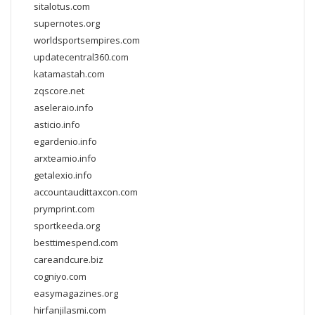
sitalotus.com
supernotes.org
worldsportsempires.com
updatecentral360.com
katamastah.com
zqscore.net
aseleraio.info
asticio.info
egardenio.info
arxteamio.info
getalexio.info
accountaudittaxcon.com
prymprint.com
sportkeeda.org
besttimespend.com
careandcure.biz
cogniyo.com
easymagazines.org
hirfanjilasmi.com