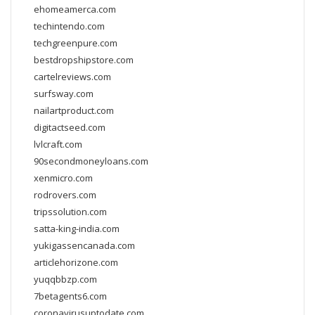
ehomeamerca.com
techintendo.com
techgreenpure.com
bestdropshipstore.com
cartelreviews.com
surfsway.com
nailartproduct.com
digitactseed.com
lvlcraft.com
90secondmoneyloans.com
xenmicro.com
rodrovers.com
tripssolution.com
satta-king-india.com
yukigassencanada.com
articlehorizone.com
yuqqbbzp.com
7betagents6.com
coronavirusuptodate.com