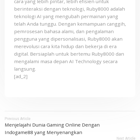
cara yang lebih pintar, lebih efisien untuk
berinteraksi dengan teknologi, Ruby8000 adalah
teknologi AI yang mengubah permainan yang
telah Anda tunggu. Dengan kemampuan canggih,
pemrosesan bahasa alami, dan pengalaman
pengguna yang dipersonalisasi, Ruby8000 akan
merevolusi cara kita hidup dan bekerja di era
digital. Bersiaplah untuk bertemu Ruby8000 dan
mengalami masa depan AI Technology secara
langsung.
[ad_2]
Previous Article
Menjelajahi Dunia Gaming Online Dengan
Indogame88 yang Menyenangkan
Next Article