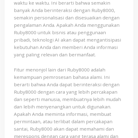
waktu ke waktu. Ini berarti bahwa semakin
banyak Anda berinteraksi dengan Ruby8000,
semakin personalisasi dan disesuaikan dengan
pengalaman Anda. Apakah Anda menggunakan
Ruby8000 untuk bisnis atau penggunaan
pribadi, teknologi AI akan dapat mengantisipasi
kebutuhan Anda dan memberi Anda informasi
yang paling relevan dan bermanfaat.
Fitur menonjol lain dari Ruby8000 adalah
kemampuan pemrosesan bahasa alami. Ini
berarti bahwa Anda dapat berinteraksi dengan
Ruby8000 dengan cara yang lebih percakapan
dan seperti manusia, membuatnya lebih mudah
dan lebih menyenangkan untuk digunakan.
Apakah Anda meminta informasi, membuat
permintaan, atau terlibat dalam percakapan
santai, Ruby8000 akan dapat memahami dan
merespons dengan cara yang terasa alami dan