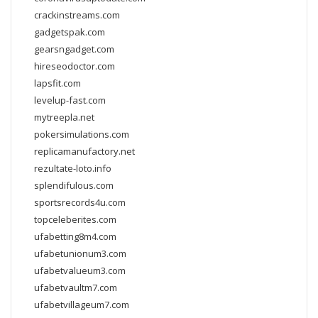
crackinstreams.com
gadgetspak.com
gearsngadget.com
hireseodoctor.com
lapsfit.com
levelup-fast.com
mytreepla.net
pokersimulations.com
replicamanufactory.net
rezultate-loto.info
splendifulous.com
sportsrecords4u.com
topceleberites.com
ufabetting8m4.com
ufabetunionum3.com
ufabetvalueum3.com
ufabetvaultm7.com
ufabetvillageum7.com