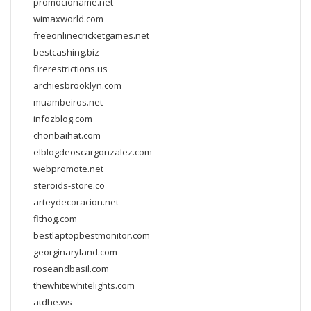
promocioname.net
wimaxworld.com
freeonlinecricketgames.net
bestcashing.biz
firerestrictions.us
archiesbrooklyn.com
muambeiros.net
infozblog.com
chonbaihat.com
elblogdeoscargonzalez.com
webpromote.net
steroids-store.co
arteydecoracion.net
fithog.com
bestlaptopbestmonitor.com
georginaryland.com
roseandbasil.com
thewhitewhitelights.com
atdhe.ws