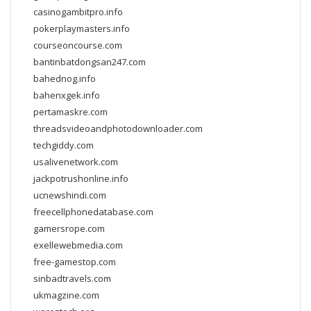
casinogambitpro.info
pokerplaymasters.info
courseoncourse.com
bantinbatdongsan247.com
bahednog.info
bahenxgek.info
pertamaskre.com
threadsvideoandphotodownloader.com
techgiddy.com
usalivenetwork.com
jackpotrushonline.info
ucnewshindi.com
freecellphonedatabase.com
gamersrope.com
exellewebmedia.com
free-gamestop.com
sinbadtravels.com
ukmagzine.com