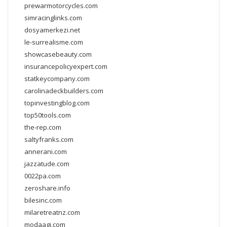
prewarmotorcycles.com
simracinglinks.com
dosyamerkezi.net
le-surrealisme.com
showcasebeauty.com
insurancepolicyexpert.com
statkeycompany.com
carolinadeckbuilders.com
topinvestingblog.com
top50tools.com
the-rep.com
saltyfranks.com
annerani.com
jazzatude.com
0022pa.com
zeroshare.info
bilesinc.com
milaretreatnz.com
modaagi.com