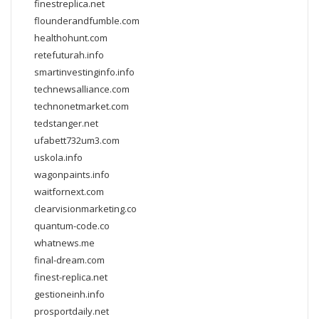
finestreplica.net
flounderandfumble.com
healthohunt.com
retefuturah.info
smartinvestinginfo.info
technewsalliance.com
technonetmarket.com
tedstanger.net
ufabett732um3.com
uskola.info
wagonpaints.info
waitfornext.com
clearvisionmarketing.co
quantum-code.co
whatnews.me
final-dream.com
finest-replica.net
gestioneinh.info
prosportdaily.net