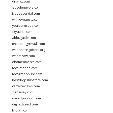
dnafyx.com
giocolenuvole.com
iyouessential.com
withloveamity.com
youlearncode.com
fxyatirim.com
abbuguide.com
technologyresult.com
webhostingoffers.org
whatszow.com
ehomeamerca.com
techintendo.com
techgreenpure.com
bestdropshipstore.com
cartelreviews.com
surfsway.com
nailartproduct.com
digitactseed.com
lvlcraft.com