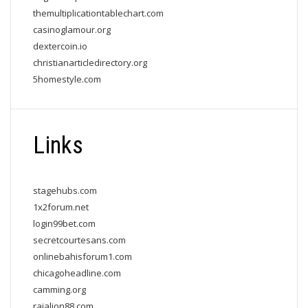
themultiplicationtablechart.com
casinoglamour.org
dextercoin.io
christianarticledirectory.org
5homestyle.com
Links
stagehubs.com
1x2forum.net
login99bet.com
secretcourtesans.com
onlinebahisforum1.com
chicagoheadline.com
camming.org
rajalion88.com