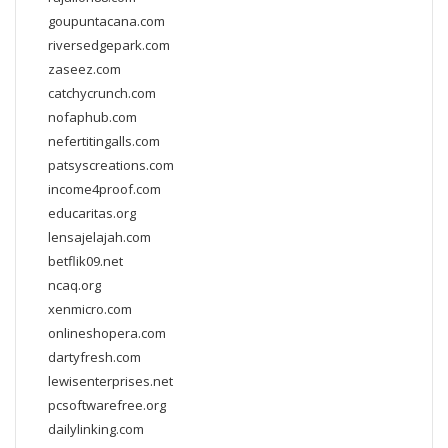
goupuntacana.com
riversedgepark.com
zaseez.com
catchycrunch.com
nofaphub.com
nefertitingalls.com
patsyscreations.com
income4proof.com
educaritas.org
lensajelajah.com
betflik09.net
ncaq.org
xenmicro.com
onlineshopera.com
dartyfresh.com
lewisenterprises.net
pcsoftwarefree.org
dailylinking.com