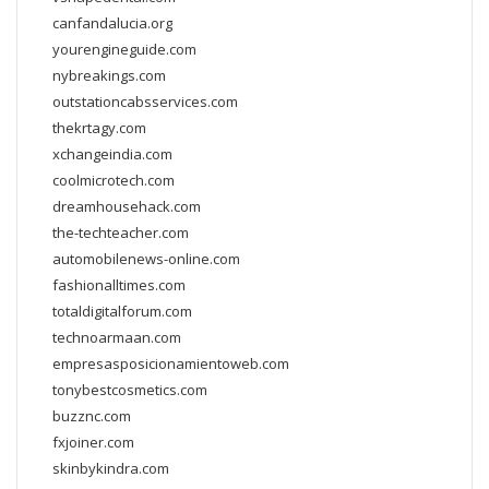
canfandalucia.org
yourengineguide.com
nybreakings.com
outstationcabsservices.com
thekrtagy.com
xchangeindia.com
coolmicrotech.com
dreamhousehack.com
the-techteacher.com
automobilenews-online.com
fashionalltimes.com
totaldigitalforum.com
technoarmaan.com
empresasposicionamientoweb.com
tonybestcosmetics.com
buzznc.com
fxjoiner.com
skinbykindra.com