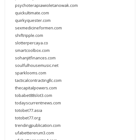
psychoterapiawioletanowak.com
quickultimate.com
quirkyquester.com
sexmedicineformen.com
shiftripple.com
slotterpercaya.co
smartcoolbox.com
sohanjitfinances.com
soulfulhousemusic.net
sparklooms.com
tacticalcontractingllc.com
thecapitalpowers.com
tobabet88slot3.com
todayscurrentnews.com
totobet77.asia
totobet77.org
trendingpublication.com
ufabettererum3.com