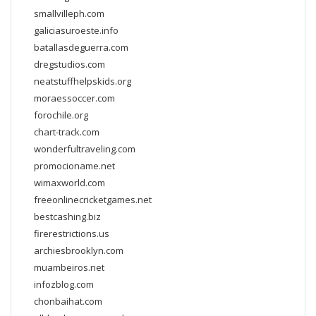
smallvilleph.com
galiciasuroeste.info
batallasdeguerra.com
dregstudios.com
neatstuffhelpskids.org
moraessoccer.com
forochile.org
chart-track.com
wonderfultraveling.com
promocioname.net
wimaxworld.com
freeonlinecricketgames.net
bestcashing.biz
firerestrictions.us
archiesbrooklyn.com
muambeiros.net
infozblog.com
chonbaihat.com