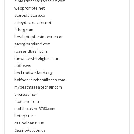
elblogdeoscargonzalez.com
webpromote.net
steroids-store.co
arteydecoracion.net
fithog.com
bestlaptopbestmonitor.com
georginaryland.com
roseandbasil.com
thewhitewhitelights.com
atdhe.ws
heckrodtwetland.org
halfheardinthestillness.com
mybestmassagechair.com
ericreed.net
fluxetine.com
mobilecasino8760.com
betqq3.net
casinoloans5.us
CasinoAuction.us