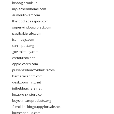
kipooglecouk.us
mykitchennhome.com
aumoulinvert.com
thefoodiepassport.com
superwindowproject.com
papibakigrafo.com
icanhazjs.com
canimpact.org
goviralstudy.com
cartourism.net
apple-cores.com
pulserasdeactividad10.com
barbaracarlotti.com
desktopmining.net
inthebleachers.net
lexapro-rx-store.com
buyskincareproducts.org
frenchbulldogpuppyforsale.net
kogamasquid.com