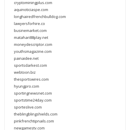
cryptominingplus.com
aquinoticiaspe.com
longhairedfrenchbulldog.com
lawyersforhire.co
businemarket.com
matahari88play.net
moneydescriptor.com
youthsmagazine.com
painaidee.net
sportsdarkest.com
webtoon.biz
thesportswires.com
hyungpro.com
sportingnewsnet.com
sportstime24day.com
sporteslive.com
theblingblingshields.com
pinkfrenchtipnails.com
newgamestv.com