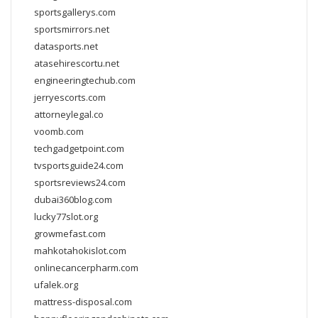
sportsgallerys.com
sportsmirrors.net
datasports.net
atasehirescortu.net
engineeringtechub.com
jerryescorts.com
attorneylegal.co
voomb.com
techgadgetpoint.com
tvsportsguide24.com
sportsreviews24.com
dubai360blog.com
lucky77slot.org
growmefast.com
mahkotahokislot.com
onlinecancerpharm.com
ufalek.org
mattress-disposal.com