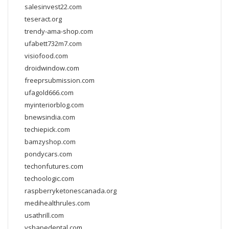
salesinvest22.com
teseract.org
trendy-ama-shop.com
ufabett732m7.com
visiofood.com
droidwindow.com
freeprsubmission.com
ufagold666.com
myinteriorblog.com
bnewsindia.com
techiepick.com
bamzyshop.com
pondycars.com
techonfutures.com
techoologic.com
raspberryketonescanada.org
medihealthrules.com
usathrill.com
vshapedental.com