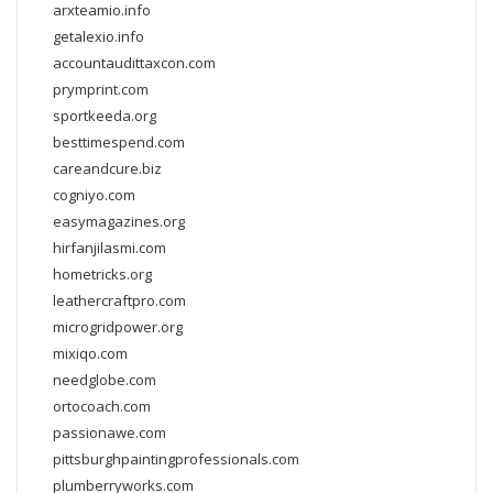
arxteamio.info
getalexio.info
accountaudittaxcon.com
prymprint.com
sportkeeda.org
besttimespend.com
careandcure.biz
cogniyo.com
easymagazines.org
hirfanjilasmi.com
hometricks.org
leathercraftpro.com
microgridpower.org
mixiqo.com
needglobe.com
ortocoach.com
passionawe.com
pittsburghpaintingprofessionals.com
plumberryworks.com