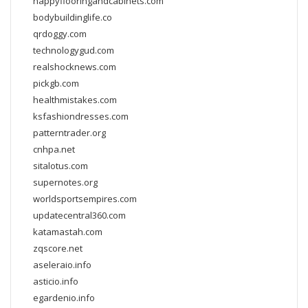
happyflooringandcabinets.com
bodybuildinglife.co
qrdoggy.com
technologygud.com
realshocknews.com
pickgb.com
healthmistakes.com
ksfashiondresses.com
patterntrader.org
cnhpa.net
sitalotus.com
supernotes.org
worldsportsempires.com
updatecentral360.com
katamastah.com
zqscore.net
aseleraio.info
asticio.info
egardenio.info