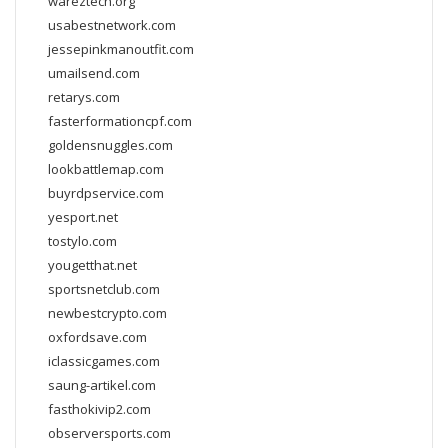
wareztech.org
usabestnetwork.com
jessepinkmanoutfit.com
umailsend.com
retarys.com
fasterformationcpf.com
goldensnuggles.com
lookbattlemap.com
buyrdpservice.com
yesport.net
tostylo.com
yougetthat.net
sportsnetclub.com
newbestcrypto.com
oxfordsave.com
iclassicgames.com
saung-artikel.com
fasthokivip2.com
observersports.com