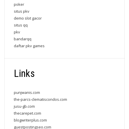
poker
situs pkv
demo slot gacor
situs qq
pkv
bandarqq
daftar pkv games
Links
punjwanis.com
the-parcs-clematiscondos.com
jusu-gb.com
thecarepet.com
blogwriterplus.com
guestpostingseo.com