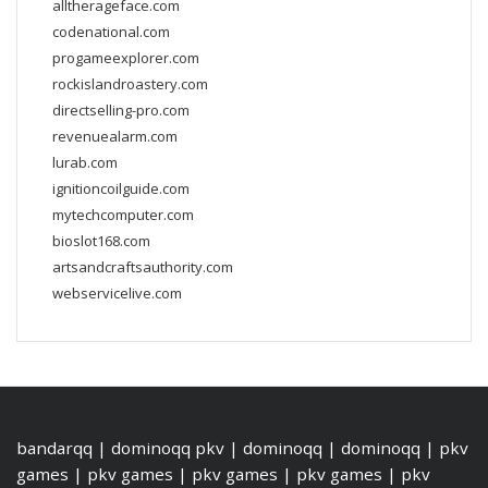
alltherageface.com
codenational.com
progameexplorer.com
rockislandroastery.com
directselling-pro.com
revenuealarm.com
lurab.com
ignitioncoilguide.com
mytechcomputer.com
bioslot168.com
artsandcraftsauthority.com
webservicelive.com
bandarqq
|
dominoqq pkv
|
dominoqq
|
dominoqq
|
pkv
games
|
pkv games
|
pkv games
|
pkv games
|
pkv