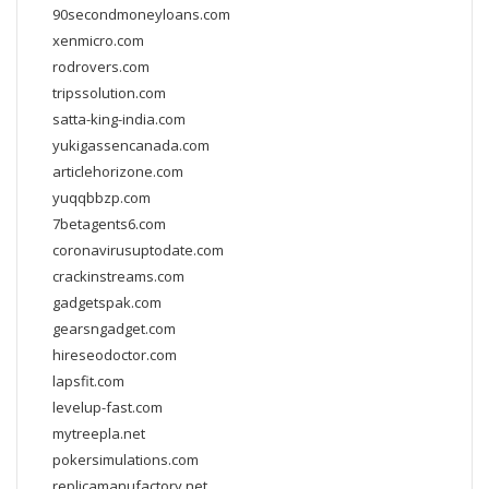
90secondmoneyloans.com
xenmicro.com
rodrovers.com
tripssolution.com
satta-king-india.com
yukigassencanada.com
articlehorizone.com
yuqqbbzp.com
7betagents6.com
coronavirusuptodate.com
crackinstreams.com
gadgetspak.com
gearsngadget.com
hireseodoctor.com
lapsfit.com
levelup-fast.com
mytreepla.net
pokersimulations.com
replicamanufactory.net