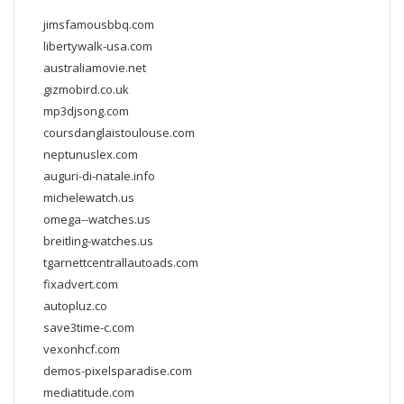
jimsfamousbbq.com
libertywalk-usa.com
australiamovie.net
gizmobird.co.uk
mp3djsong.com
coursdanglaistoulouse.com
neptunuslex.com
auguri-di-natale.info
michelewatch.us
omega--watches.us
breitling-watches.us
tgarnettcentrallautoads.com
fixadvert.com
autopluz.co
save3time-c.com
vexonhcf.com
demos-pixelsparadise.com
mediatitude.com