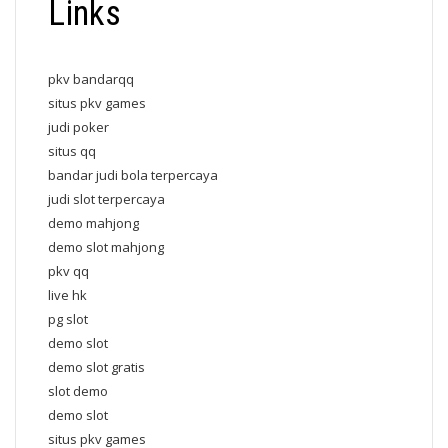
Links
pkv bandarqq
situs pkv games
judi poker
situs qq
bandar judi bola terpercaya
judi slot terpercaya
demo mahjong
demo slot mahjong
pkv qq
live hk
pg slot
demo slot
demo slot gratis
slot demo
demo slot
situs pkv games