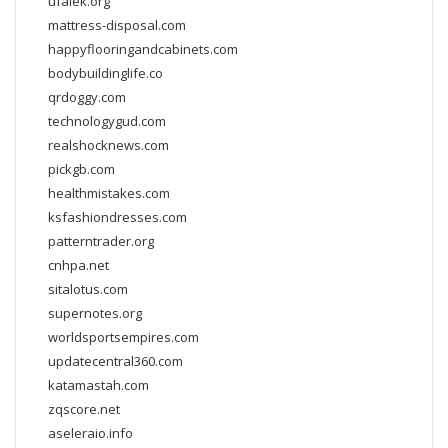
ufalek.org
mattress-disposal.com
happyflooringandcabinets.com
bodybuildinglife.co
qrdoggy.com
technologygud.com
realshocknews.com
pickgb.com
healthmistakes.com
ksfashiondresses.com
patterntrader.org
cnhpa.net
sitalotus.com
supernotes.org
worldsportsempires.com
updatecentral360.com
katamastah.com
zqscore.net
aseleraio.info