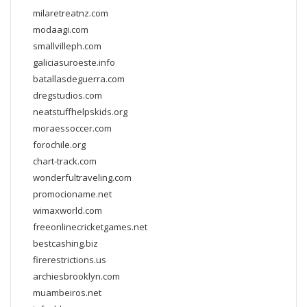
milaretreatnz.com
modaagi.com
smallvilleph.com
galiciasuroeste.info
batallasdeguerra.com
dregstudios.com
neatstuffhelpskids.org
moraessoccer.com
forochile.org
chart-track.com
wonderfultraveling.com
promocioname.net
wimaxworld.com
freeonlinecricketgames.net
bestcashing.biz
firerestrictions.us
archiesbrooklyn.com
muambeiros.net