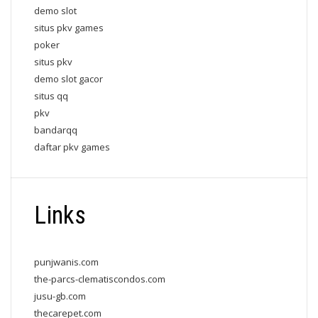
demo slot
situs pkv games
poker
situs pkv
demo slot gacor
situs qq
pkv
bandarqq
daftar pkv games
Links
punjwanis.com
the-parcs-clematiscondos.com
jusu-gb.com
thecarepet.com