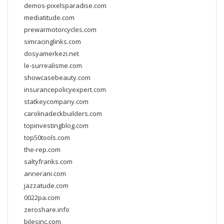
demos-pixelsparadise.com
mediatitude.com
prewarmotorcycles.com
simracinglinks.com
dosyamerkezi.net
le-surrealisme.com
showcasebeauty.com
insurancepolicyexpert.com
statkeycompany.com
carolinadeckbuilders.com
topinvestingblog.com
top50tools.com
the-rep.com
saltyfranks.com
annerani.com
jazzatude.com
0022pa.com
zeroshare.info
bilesinc.com