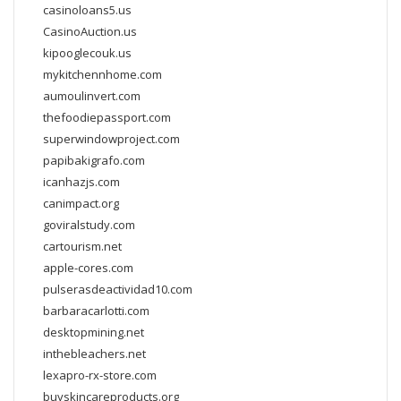
casinoloans5.us
CasinoAuction.us
kipooglecouk.us
mykitchennhome.com
aumoulinvert.com
thefoodiepassport.com
superwindowproject.com
papibakigrafo.com
icanhazjs.com
canimpact.org
goviralstudy.com
cartourism.net
apple-cores.com
pulserasdeactividad10.com
barbaracarlotti.com
desktopmining.net
inthebleachers.net
lexapro-rx-store.com
buyskincareproducts.org