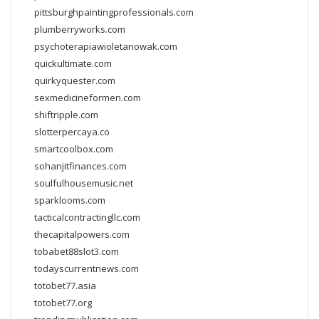
pittsburghpaintingprofessionals.com
plumberryworks.com
psychoterapiawioletanowak.com
quickultimate.com
quirkyquester.com
sexmedicineformen.com
shiftripple.com
slotterpercaya.co
smartcoolbox.com
sohanjitfinances.com
soulfulhousemusic.net
sparklooms.com
tacticalcontractingllc.com
thecapitalpowers.com
tobabet88slot3.com
todayscurrentnews.com
totobet77.asia
totobet77.org