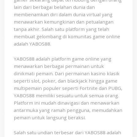
lain dari berbagai belahan dunia dan
membenamkan diri dalam dunia virtual yang
menawarkan kemungkinan dan petualangan
tanpa akhir. Salah satu platform yang telah
membuat gelombang di komunitas game online
adalah YABOS88.
YABOS88 adalah platform game online yang
menawarkan berbagai permainan untuk
dinikmati pemain. Dari permainan kasino klasik
seperti slot, poker, dan blackjack hingga game
multipemain populer seperti Fortnite dan PUBG,
YABOS88 memiliki sesuatu untuk semua orang.
Platform ini mudah dinavigasi dan menawarkan
antarmuka yang ramah pengguna, memudahkan
pemain untuk langsung beraksi.
Salah satu undian terbesar dari YABOS88 adalah