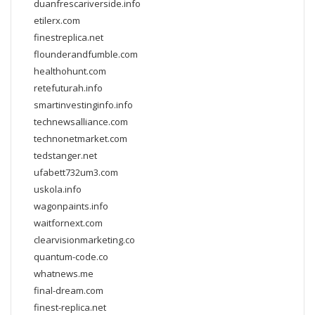
duanfrescariverside.info
etilerx.com
finestreplica.net
flounderandfumble.com
healthohunt.com
retefuturah.info
smartinvestinginfo.info
technewsalliance.com
technonetmarket.com
tedstanger.net
ufabett732um3.com
uskola.info
wagonpaints.info
waitfornext.com
clearvisionmarketing.co
quantum-code.co
whatnews.me
final-dream.com
finest-replica.net