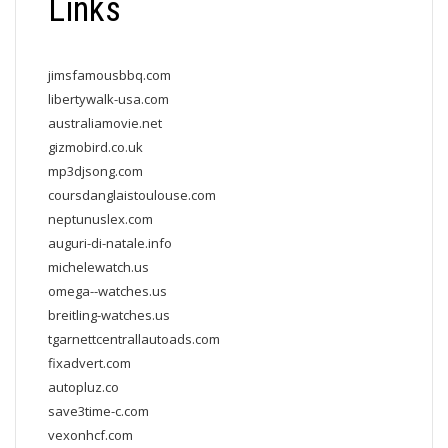
Links
jimsfamousbbq.com
libertywalk-usa.com
australiamovie.net
gizmobird.co.uk
mp3djsong.com
coursdanglaistoulouse.com
neptunuslex.com
auguri-di-natale.info
michelewatch.us
omega--watches.us
breitling-watches.us
tgarnettcentrallautoads.com
fixadvert.com
autopluz.co
save3time-c.com
vexonhcf.com