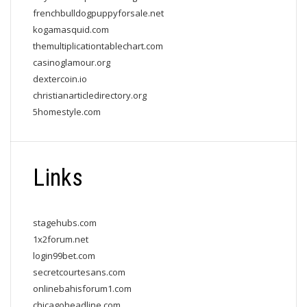
frenchbulldogpuppyforsale.net
kogamasquid.com
themultiplicationtablechart.com
casinoglamour.org
dextercoin.io
christianarticledirectory.org
5homestyle.com
Links
stagehubs.com
1x2forum.net
login99bet.com
secretcourtesans.com
onlinebahisforum1.com
chicagoheadline.com