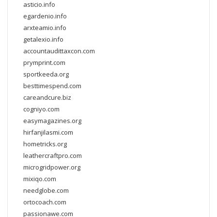
asticio.info
egardenio.info
arxteamio.info
getalexio.info
accountaudittaxcon.com
prymprint.com
sportkeeda.org
besttimespend.com
careandcure.biz
cogniyo.com
easymagazines.org
hirfanjilasmi.com
hometricks.org
leathercraftpro.com
microgridpower.org
mixiqo.com
needglobe.com
ortocoach.com
passionawe.com