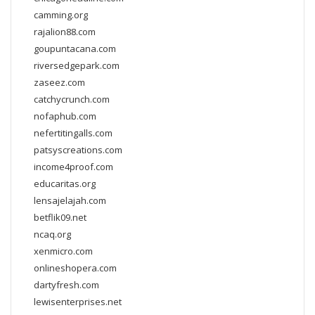
camming.org
rajalion88.com
goupuntacana.com
riversedgepark.com
zaseez.com
catchycrunch.com
nofaphub.com
nefertitingalls.com
patsyscreations.com
income4proof.com
educaritas.org
lensajelajah.com
betflik09.net
ncaq.org
xenmicro.com
onlineshopera.com
dartyfresh.com
lewisenterprises.net