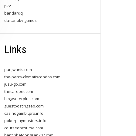
pkv
bandarqq
daftar pkv games
Links
punjwanis.com
the-parcs-clematiscondos.com
jusu-gb.com
thecarepet.com
blogwriterplus.com
guestpostingseo.com
casinogambitpro.info
pokerplaymasters.info
courseoncourse.com
bantinbatdongsan247.com