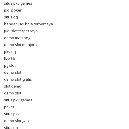
situs pkv games
judi poker
situs qq
bandar judi bola terpercaya
judi slot terpercaya
demo mahjong
demo slot mahjong
pkv qq
live hk
pg slot
demo slot
demo slot gratis
slot demo
demo slot
situs pkv games
poker
situs pkv
demo slot gacor
situs qq