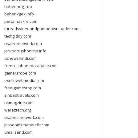
bahednog.info
bahenxgek.info
pertamaskre.com
threadsvideoandphotodownloader.com
techgiddy.com
usalivenetwork.com
jackpotrushonline.info
ucnewshindi.com
freecellphonedatabase.com
gamersrope.com
exellewebmedia.com
free-gamestop.com
sinbadtravels.com
ukmagzine.com
wareztech.org
usabestnetwork.com
jessepinkmanoutfit.com
umailsend.com