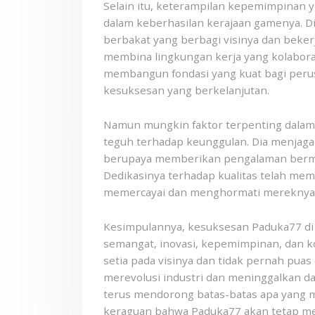
Selain itu, keterampilan kepemimpinan y
dalam keberhasilan kerajaan gamenya. Dia
berbakat yang berbagi visinya dan beke
membina lingkungan kerja yang kolabora
membangun fondasi yang kuat bagi per
kesuksesan yang berkelanjutan.
Namun mungkin faktor terpenting dala
teguh terhadap keunggulan. Dia menjaga d
berupaya memberikan pengalaman berma
Dedikasinya terhadap kualitas telah me
memercayai dan menghormati mereknya
Kesimpulannya, kesuksesan Paduka77 di
semangat, inovasi, kepemimpinan, dan 
setia pada visinya dan tidak pernah puas
merevolusi industri dan meninggalkan da
terus mendorong batas-batas apa yang mu
keraguan bahwa Paduka77 akan tetap me