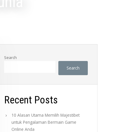
unia
Search
Search
Recent Posts
10 Alasan Utama Memilih Majestibet
untuk Pengalaman Bermain Game
Online Anda