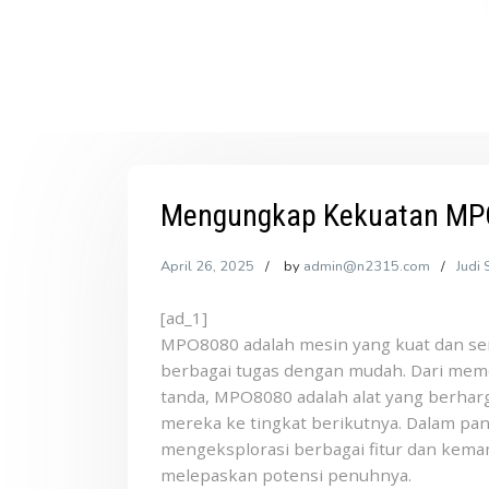
Mengungkap Kekuatan MP
April 26, 2025
by
admin@n2315.com
Judi 
[ad_1]
MPO8080 adalah mesin yang kuat dan se
berbagai tugas dengan mudah. Dari me
tanda, MPO8080 adalah alat yang berhar
mereka ke tingkat berikutnya. Dalam pa
mengeksplorasi berbagai fitur dan ke
melepaskan potensi penuhnya.