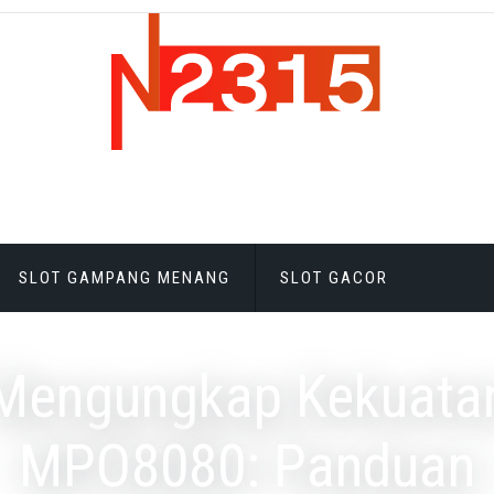
SLOT GAMPANG MENANG
SLOT GACOR
Mengungkap Kekuata
MPO8080: Panduan