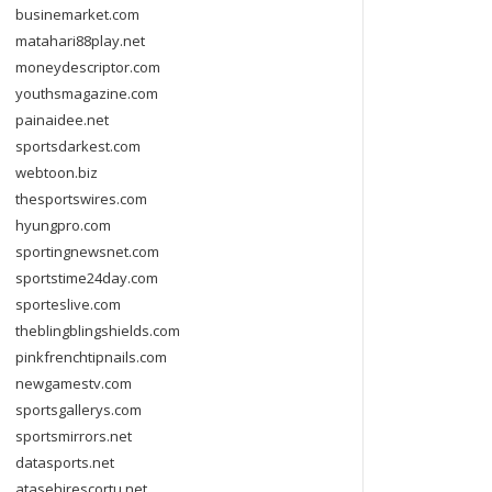
businemarket.com
matahari88play.net
moneydescriptor.com
youthsmagazine.com
painaidee.net
sportsdarkest.com
webtoon.biz
thesportswires.com
hyungpro.com
sportingnewsnet.com
sportstime24day.com
sporteslive.com
theblingblingshields.com
pinkfrenchtipnails.com
newgamestv.com
sportsgallerys.com
sportsmirrors.net
datasports.net
atasehirescortu.net