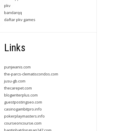
pkv
bandarqq
daftar pkv games
Links
punjwanis.com
the-parcs-clematiscondos.com
jusu-gb.com
thecarepet.com
blogwriterplus.com
guestpostingseo.com
casinogambitpro.info
pokerplaymasters.info
courseoncourse.com
bantinbatdongsan247.com