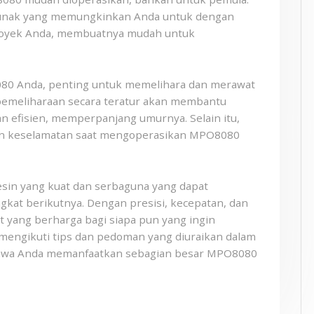
 lunak yang memungkinkan Anda untuk dengan
oyek Anda, membuatnya mudah untuk
0 Anda, penting untuk memelihara dan merawat
emeliharaan secara teratur akan membantu
n efisien, memperpanjang umurnya. Selain itu,
n keselamatan saat mengoperasikan MPO8080
sin yang kuat dan serbaguna yang dapat
at berikutnya. Dengan presisi, kecepatan, dan
at yang berharga bagi siapa pun yang ingin
mengikuti tips dan pedoman yang diuraikan dalam
ahwa Anda memanfaatkan sebagian besar MPO8080