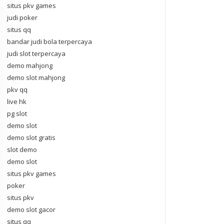
situs pkv games
judi poker
situs qq
bandar judi bola terpercaya
judi slot terpercaya
demo mahjong
demo slot mahjong
pkv qq
live hk
pg slot
demo slot
demo slot gratis
slot demo
demo slot
situs pkv games
poker
situs pkv
demo slot gacor
situs qq