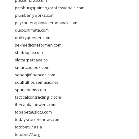
passionawe.com
pittsburghpaintingprofessionals.com
plumberryworks.com
psychoterapiawioletanowak.com
quickultimate.com
quirkyquester.com
sexmedicineformen.com
shiftripple.com
slotterpercaya.co
smartcoolbox.com
sohanjitfinances.com
soulfulhousemusic.net
sparklooms.com
tacticalcontractingllc.com
thecapitalpowers.com
tobabet88slot3.com
todayscurrentnews.com
totobet77.asia
totobet77.org