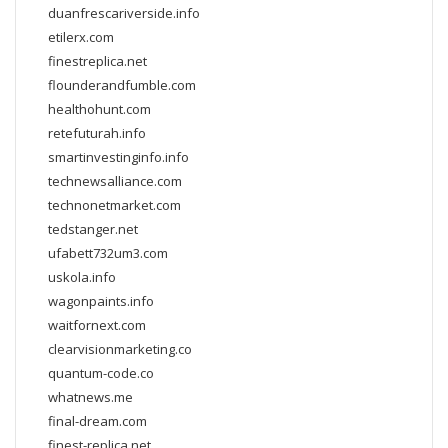
duanfrescariverside.info
etilerx.com
finestreplica.net
flounderandfumble.com
healthohunt.com
retefuturah.info
smartinvestinginfo.info
technewsalliance.com
technonetmarket.com
tedstanger.net
ufabett732um3.com
uskola.info
wagonpaints.info
waitfornext.com
clearvisionmarketing.co
quantum-code.co
whatnews.me
final-dream.com
finest-replica.net