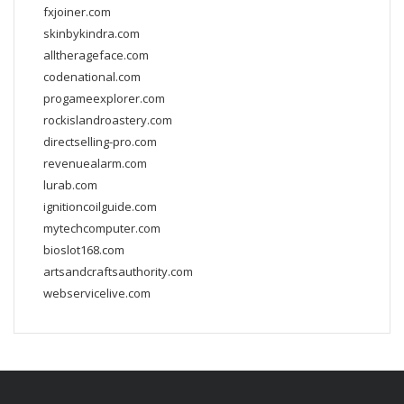
fxjoiner.com
skinbykindra.com
alltherageface.com
codenational.com
progameexplorer.com
rockislandroastery.com
directselling-pro.com
revenuealarm.com
lurab.com
ignitioncoilguide.com
mytechcomputer.com
bioslot168.com
artsandcraftsauthority.com
webservicelive.com