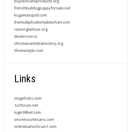
buyskincareproducts.org
frenchbulldogpuppyforsale.net
kogamasquid.com
themultiplicationtablechart.com
casinoglamour.org
dextercoin.io
christianarticledirectory.org
5homestyle.com
Links
stagehubs.com
1x2forum.net
login99bet.com
secretcourtesans.com
onlinebahisforum1.com