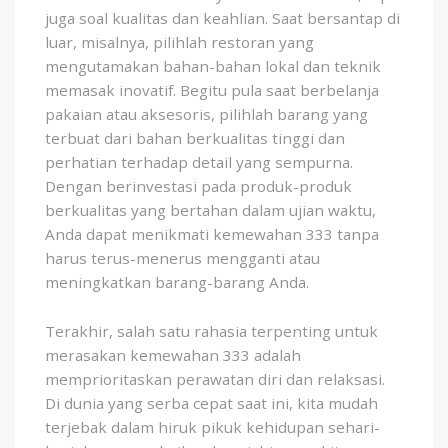
juga soal kualitas dan keahlian. Saat bersantap di
luar, misalnya, pilihlah restoran yang
mengutamakan bahan-bahan lokal dan teknik
memasak inovatif. Begitu pula saat berbelanja
pakaian atau aksesoris, pilihlah barang yang
terbuat dari bahan berkualitas tinggi dan
perhatian terhadap detail yang sempurna.
Dengan berinvestasi pada produk-produk
berkualitas yang bertahan dalam ujian waktu,
Anda dapat menikmati kemewahan 333 tanpa
harus terus-menerus mengganti atau
meningkatkan barang-barang Anda.
Terakhir, salah satu rahasia terpenting untuk
merasakan kemewahan 333 adalah
memprioritaskan perawatan diri dan relaksasi.
Di dunia yang serba cepat saat ini, kita mudah
terjebak dalam hiruk pikuk kehidupan sehari-