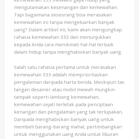
mengutamakan kesenangan dan kemewahan.
Tapi bagaimana seseorang bisa merasakan
kemewahan ini tanpa mengeluarkan banyak
uang? Dalam artikel ini, kami akan mengungkap
rahasia kemewahan 333 dan menunjukkan
kepada Anda cara menikmati hal-hal terbaik
dalam hidup tanpa menghabiskan banyak uang.
Salah satu rahasia pertama untuk merasakan
kemewahan 333 adalah memprioritaskan
pengalaman daripada harta benda. Meskipun tas
tangan desainer atau mobil mewah mungkin
tampak seperti lambang kemewahan,
kemewahan sejati terletak pada penciptaan
kenangan dan pengalaman yang tak terlupakan.
Daripada menghabiskan banyak uang untuk
membeli barang-barang mahal, pertimbangkan
untuk menggunakan uang Anda untuk liburan