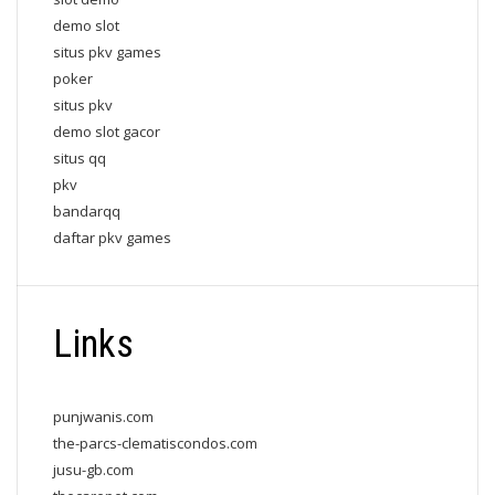
demo slot
situs pkv games
poker
situs pkv
demo slot gacor
situs qq
pkv
bandarqq
daftar pkv games
Links
punjwanis.com
the-parcs-clematiscondos.com
jusu-gb.com