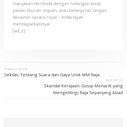
manjakan diri Anda dengan hidangan lezat,
pesan liburan impian, atau belanja tas tangan
desainer secara royal – Anda layak
mendapatkannya!
[ad_2]
Previous Article
Sekilas Tentang Suara dan Gaya Unik MM Raja
Next Article
Skandal Kerajaan: Gosip Menarik yang
Mengelilingi Raja Sepanjang Abad