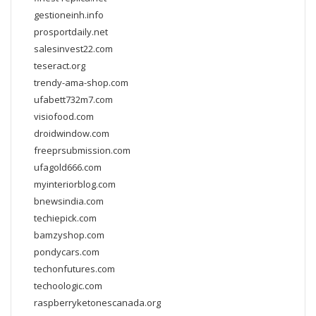
gestioneinh.info
prosportdaily.net
salesinvest22.com
teseract.org
trendy-ama-shop.com
ufabett732m7.com
visiofood.com
droidwindow.com
freeprsubmission.com
ufagold666.com
myinteriorblog.com
bnewsindia.com
techiepick.com
bamzyshop.com
pondycars.com
techonfutures.com
techoologic.com
raspberryketonescanada.org