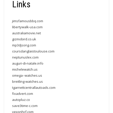
Links
jimsfamousbbq.com
libertywalk-usa.com
australiamovie.net
gizmobird.co.uk
mp3djsong.com
coursdanglaistoulouse.com
neptunuslex.com
auguri-di-natale.info
michelewatch.us
omega--watches.us
breitling-watches.us
tgarnettcentrallautoads.com
fixadvert.com
autopluz.co
save3time-c.com
vexonhcf.com