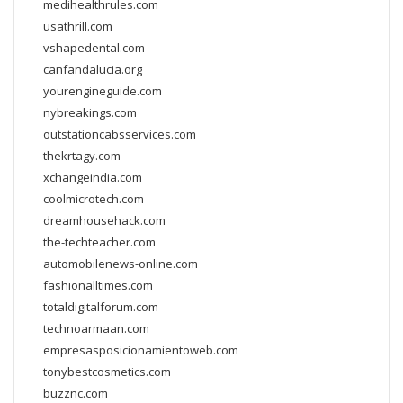
medihealthrules.com
usathrill.com
vshapedental.com
canfandalucia.org
yourengineguide.com
nybreakings.com
outstationcabsservices.com
thekrtagy.com
xchangeindia.com
coolmicrotech.com
dreamhousehack.com
the-techteacher.com
automobilenews-online.com
fashionalltimes.com
totaldigitalforum.com
technoarmaan.com
empresasposicionamientoweb.com
tonybestcosmetics.com
buzznc.com