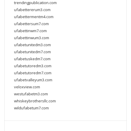
trendingpublication.com
ufabettererum3.com
ufabettermentm4.com
ufabettersum7.com
ufabettinwm7.com
ufabettinwum3.com
ufabetunitedm3.com
ufabetunitedm7.com
ufabetuskedm7.com
ufabetutoredm3.com
ufabetutoredm7.com
ufabetvalleyum3.com
veloxview.com
westufabetm3.com
whiskeybrothersllc.com
wildufabetum7.com