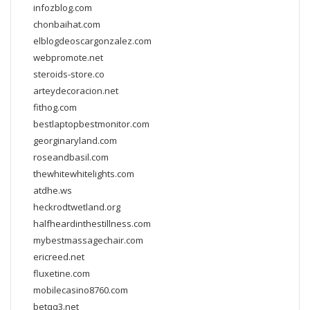
infozblog.com
chonbaihat.com
elblogdeoscargonzalez.com
webpromote.net
steroids-store.co
arteydecoracion.net
fithog.com
bestlaptopbestmonitor.com
georginaryland.com
roseandbasil.com
thewhitewhitelights.com
atdhe.ws
heckrodtwetland.org
halfheardinthestillness.com
mybestmassagechair.com
ericreed.net
fluxetine.com
mobilecasino8760.com
betqq3.net