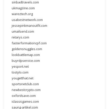
sinbadtravels.com
ukmagzine.com
wareztech.org
usabestnetwork.com
jessepinkmanoutfit.com
umailsend.com
retarys.com
fasterformationcpf.com
goldensnuggles.com
lookbattlemap.com
buyrdpservice.com
yesport.net
tostylo.com
yougetthat.net
sportsnetclub.com
newbestcrypto.com
oxfordsave.com
iclassicgames.com
saung-artikel.com