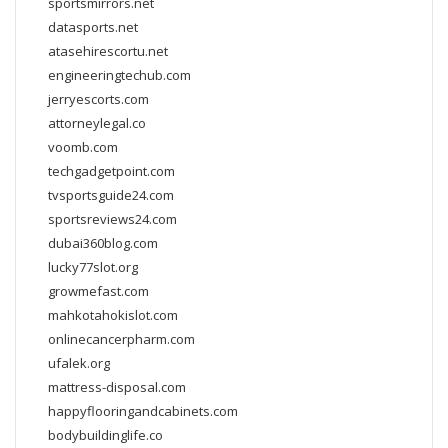
sportsmirrors.net
datasports.net
atasehirescortu.net
engineeringtechub.com
jerryescorts.com
attorneylegal.co
voomb.com
techgadgetpoint.com
tvsportsguide24.com
sportsreviews24.com
dubai360blog.com
lucky77slot.org
growmefast.com
mahkotahokislot.com
onlinecancerpharm.com
ufalek.org
mattress-disposal.com
happyflooringandcabinets.com
bodybuildinglife.co