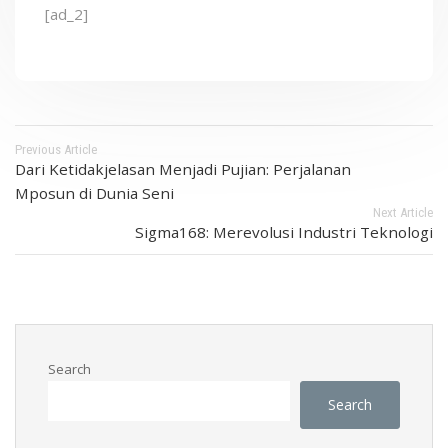
[ad_2]
Previous Article
Dari Ketidakjelasan Menjadi Pujian: Perjalanan
Mposun di Dunia Seni
Next Article
Sigma168: Merevolusi Industri Teknologi
Search
Search