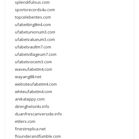
splendifulous.com
sportsrecords4u.com
topceleberites.com
ufabetting8m4.com
ufabetunionum3.com
ufabetvalueum3.com
ufabetvaultm7.com
ufabetvillageum7.com
ufabetvoicem3.com
waveufabetm4.com
wayang88.net
websiteufabetm4.com
whiteufabetm4.com
anikalappy.com
dininghelsinki.info
duanfrescariverside.info
etilerx.com
finestreplica.net
flounderandfumble.com