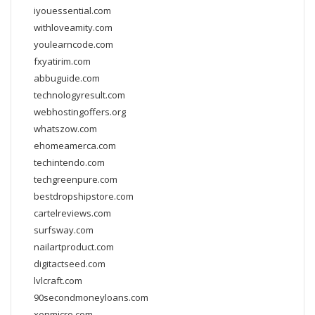
iyouessential.com
withloveamity.com
youlearncode.com
fxyatirim.com
abbuguide.com
technologyresult.com
webhostingoffers.org
whatszow.com
ehomeamerca.com
techintendo.com
techgreenpure.com
bestdropshipstore.com
cartelreviews.com
surfsway.com
nailartproduct.com
digitactseed.com
lvlcraft.com
90secondmoneyloans.com
xenmicro.com