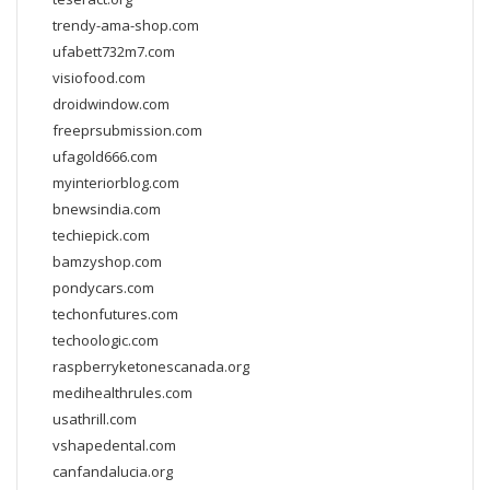
trendy-ama-shop.com
ufabett732m7.com
visiofood.com
droidwindow.com
freeprsubmission.com
ufagold666.com
myinteriorblog.com
bnewsindia.com
techiepick.com
bamzyshop.com
pondycars.com
techonfutures.com
techoologic.com
raspberryketonescanada.org
medihealthrules.com
usathrill.com
vshapedental.com
canfandalucia.org