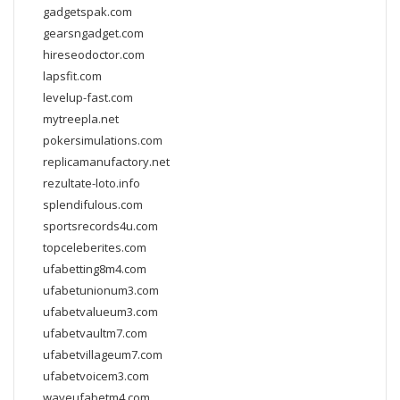
gadgetspak.com
gearsngadget.com
hireseodoctor.com
lapsfit.com
levelup-fast.com
mytreepla.net
pokersimulations.com
replicamanufactory.net
rezultate-loto.info
splendifulous.com
sportsrecords4u.com
topceleberites.com
ufabetting8m4.com
ufabetunionum3.com
ufabetvalueum3.com
ufabetvaultm7.com
ufabetvillageum7.com
ufabetvoicem3.com
waveufabetm4.com