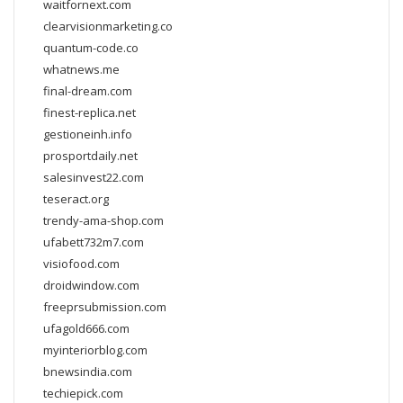
waitfornext.com
clearvisionmarketing.co
quantum-code.co
whatnews.me
final-dream.com
finest-replica.net
gestioneinh.info
prosportdaily.net
salesinvest22.com
teseract.org
trendy-ama-shop.com
ufabett732m7.com
visiofood.com
droidwindow.com
freeprsubmission.com
ufagold666.com
myinteriorblog.com
bnewsindia.com
techiepick.com