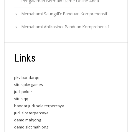
Pengalaman Bermain Game Online Anda
Memahami Saung4D: Panduan Komprehensif
Memahami Ahlicasino: Panduan Komprehensif
Links
pkv bandarqq
situs pkv games
judi poker
situs qq
bandar judi bola terpercaya
judi slot terpercaya
demo mahjong
demo slot mahjong