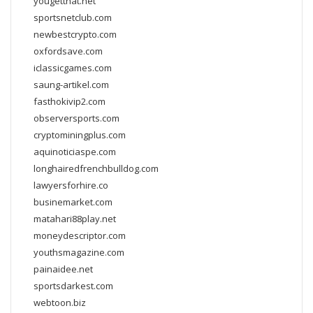
yougetthat.net
sportsnetclub.com
newbestcrypto.com
oxfordsave.com
iclassicgames.com
saung-artikel.com
fasthokivip2.com
observersports.com
cryptominingplus.com
aquinoticiaspe.com
longhairedfrenchbulldog.com
lawyersforhire.co
businemarket.com
matahari88play.net
moneydescriptor.com
youthsmagazine.com
painaidee.net
sportsdarkest.com
webtoon.biz