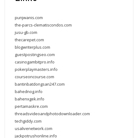
punjwanis.com
the-parcs-clematiscondos.com
jusu-gb.com
thecarepet.com
blogwriterplus.com
guestpostingseo.com
casinogambitpro.info
pokerplaymasters.info
courseoncourse.com
bantinbatdongsan247.com
bahednog.info
bahenxgek.info
pertamaskre.com
threadsvideoandphotodownloader.com
techgiddy.com
usalivenetwork.com
jackpotrushonline.info