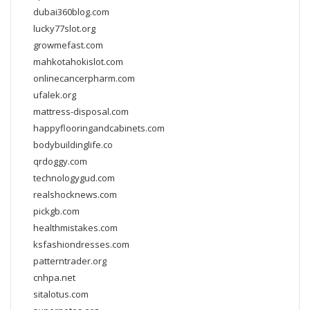
dubai360blog.com
lucky77slot.org
growmefast.com
mahkotahokislot.com
onlinecancerpharm.com
ufalek.org
mattress-disposal.com
happyflooringandcabinets.com
bodybuildinglife.co
qrdoggy.com
technologygud.com
realshocknews.com
pickgb.com
healthmistakes.com
ksfashiondresses.com
patterntrader.org
cnhpa.net
sitalotus.com