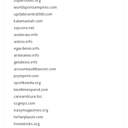
supernotes.org
worldsportsempires.com
updatecentral360.com
katamastah.com
zqscore.net
aseleraio.info
asticio.info
egardenio.info
arxteamio.info
getalexio.info
accountaudittaxcon.com
prymprint.com
sportkeeda.org
besttimespend.com
careandcure.biz
cogniyo.com
easymagazines.org
hirfanjilasmi.com
hometricks.org