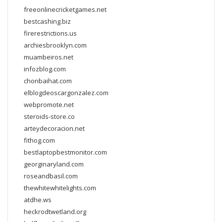
freeonlinecricketgames.net
bestcashing.biz
firerestrictions.us
archiesbrooklyn.com
muambeiros.net
infozblog.com
chonbaihat.com
elblogdeoscargonzalez.com
webpromote.net
steroids-store.co
arteydecoracion.net
fithog.com
bestlaptopbestmonitor.com
georginaryland.com
roseandbasil.com
thewhitewhitelights.com
atdhe.ws
heckrodtwetland.org