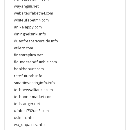
wayang88.net
websiteufabetm4.com
whiteufabetm4.com
anikalappy.com
dininghelsinki.info
duanfrescariverside.info
etilerx.com
finestreplica.net
flounderandfumble.com
healthohunt.com
retefuturah.info
smartinvestinginfo.info
technewsalliance.com
technonetmarket.com
tedstanger.net
ufabett732um3.com
uskola.info
wagonpaints.info