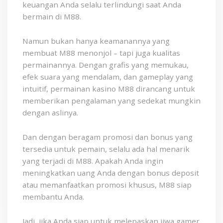
keuangan Anda selalu terlindungi saat Anda
bermain di M88.
Namun bukan hanya keamanannya yang
membuat M88 menonjol – tapi juga kualitas
permainannya. Dengan grafis yang memukau,
efek suara yang mendalam, dan gameplay yang
intuitif, permainan kasino M88 dirancang untuk
memberikan pengalaman yang sedekat mungkin
dengan aslinya.
Dan dengan beragam promosi dan bonus yang
tersedia untuk pemain, selalu ada hal menarik
yang terjadi di M88. Apakah Anda ingin
meningkatkan uang Anda dengan bonus deposit
atau memanfaatkan promosi khusus, M88 siap
membantu Anda.
Jadi, jika Anda siap untuk melepaskan jiwa gamer