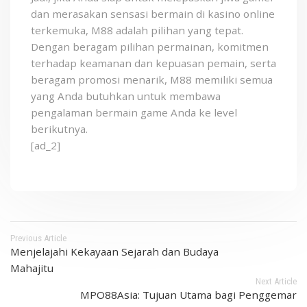
dan merasakan sensasi bermain di kasino online
terkemuka, M88 adalah pilihan yang tepat.
Dengan beragam pilihan permainan, komitmen
terhadap keamanan dan kepuasan pemain, serta
beragam promosi menarik, M88 memiliki semua
yang Anda butuhkan untuk membawa
pengalaman bermain game Anda ke level
berikutnya.
[ad_2]
Previous Article
Menjelajahi Kekayaan Sejarah dan Budaya
Mahajitu
Next Article
MPO88Asia: Tujuan Utama bagi Penggemar