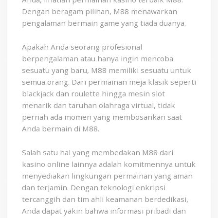
Dengan beragam pilihan, M88 menawarkan
pengalaman bermain game yang tiada duanya.
Apakah Anda seorang profesional
berpengalaman atau hanya ingin mencoba
sesuatu yang baru, M88 memiliki sesuatu untuk
semua orang. Dari permainan meja klasik seperti
blackjack dan roulette hingga mesin slot
menarik dan taruhan olahraga virtual, tidak
pernah ada momen yang membosankan saat
Anda bermain di M88.
Salah satu hal yang membedakan M88 dari
kasino online lainnya adalah komitmennya untuk
menyediakan lingkungan permainan yang aman
dan terjamin. Dengan teknologi enkripsi
tercanggih dan tim ahli keamanan berdedikasi,
Anda dapat yakin bahwa informasi pribadi dan