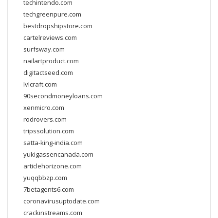
techintendo.com
techgreenpure.com
bestdropshipstore.com
cartelreviews.com
surfsway.com
nailartproduct.com
digitactseed.com
lvlcraft.com
90secondmoneyloans.com
xenmicro.com
rodrovers.com
tripssolution.com
satta-king-india.com
yukigassencanada.com
articlehorizone.com
yuqqbbzp.com
7betagents6.com
coronavirusuptodate.com
crackinstreams.com