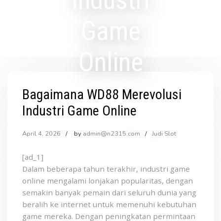
Industri
Game
Online
Bagaimana WD88 Merevolusi
Industri Game Online
April 4, 2026
by
admin@n2315.com
Judi Slot
[ad_1]
Dalam beberapa tahun terakhir, industri game
online mengalami lonjakan popularitas, dengan
semakin banyak pemain dari seluruh dunia yang
beralih ke internet untuk memenuhi kebutuhan
game mereka. Dengan peningkatan permintaan