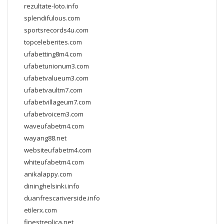
rezultate-loto.info
splendifulous.com
sportsrecords4u.com
topceleberites.com
ufabetting8m4.com
ufabetunionum3.com
ufabetvalueum3.com
ufabetvaultm7.com
ufabetvillageum7.com
ufabetvoicem3.com
waveufabetm4.com
wayang88.net
websiteufabetm4.com
whiteufabetm4.com
anikalappy.com
dininghelsinki.info
duanfrescariverside.info
etilerx.com
finestreplica.net