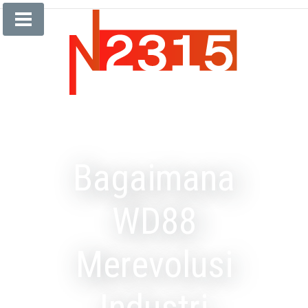
Skip
to
content
Bagaimana
WD88
Merevolusi