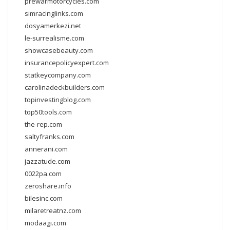
prewarmotorcycles.com
simracinglinks.com
dosyamerkezi.net
le-surrealisme.com
showcasebeauty.com
insurancepolicyexpert.com
statkeycompany.com
carolinadeckbuilders.com
topinvestingblog.com
top50tools.com
the-rep.com
saltyfranks.com
annerani.com
jazzatude.com
0022pa.com
zeroshare.info
bilesinc.com
milaretreatnz.com
modaagi.com