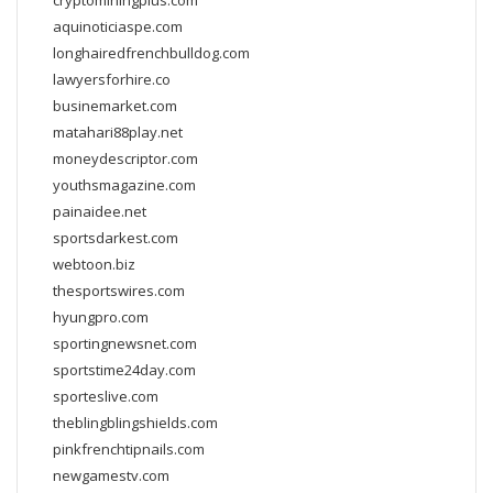
aquinoticiaspe.com
longhairedfrenchbulldog.com
lawyersforhire.co
businemarket.com
matahari88play.net
moneydescriptor.com
youthsmagazine.com
painaidee.net
sportsdarkest.com
webtoon.biz
thesportswires.com
hyungpro.com
sportingnewsnet.com
sportstime24day.com
sporteslive.com
theblingblingshields.com
pinkfrenchtipnails.com
newgamestv.com