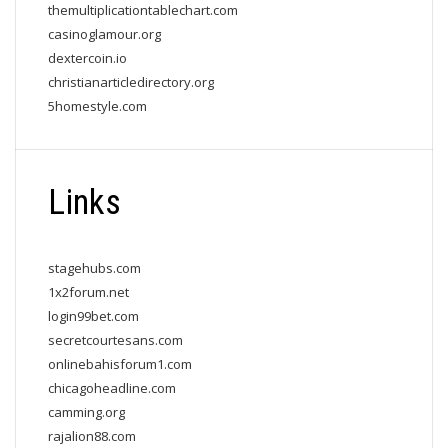
themultiplicationtablechart.com
casinoglamour.org
dextercoin.io
christianarticledirectory.org
5homestyle.com
Links
stagehubs.com
1x2forum.net
login99bet.com
secretcourtesans.com
onlinebahisforum1.com
chicagoheadline.com
camming.org
rajalion88.com