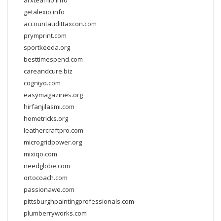
getalexio.info
accountaudittaxcon.com
prymprint.com
sportkeeda.org
besttimespend.com
careandcure.biz
cogniyo.com
easymagazines.org
hirfanjilasmi.com
hometricks.org
leathercraftpro.com
microgridpower.org
mixiqo.com
needglobe.com
ortocoach.com
passionawe.com
pittsburghpaintingprofessionals.com
plumberryworks.com