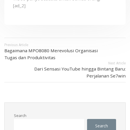
[ad_2]
Previous Article
Bagaimana MPO8080 Merevolusi Organisasi
Tugas dan Produktivitas
Next Article
Dari Sensasi YouTube hingga Bintang Baru:
Perjalanan Se7win
Search
Search