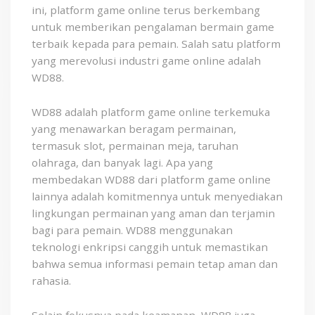
ini, platform game online terus berkembang
untuk memberikan pengalaman bermain game
terbaik kepada para pemain. Salah satu platform
yang merevolusi industri game online adalah
WD88.
WD88 adalah platform game online terkemuka
yang menawarkan beragam permainan,
termasuk slot, permainan meja, taruhan
olahraga, dan banyak lagi. Apa yang
membedakan WD88 dari platform game online
lainnya adalah komitmennya untuk menyediakan
lingkungan permainan yang aman dan terjamin
bagi para pemain. WD88 menggunakan
teknologi enkripsi canggih untuk memastikan
bahwa semua informasi pemain tetap aman dan
rahasia.
Selain fokusnya pada keamanan, WD88 juga