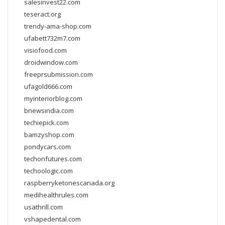
salesinvest22.com
teseract.org
trendy-ama-shop.com
ufabett732m7.com
visiofood.com
droidwindow.com
freeprsubmission.com
ufagold666.com
myinteriorblog.com
bnewsindia.com
techiepick.com
bamzyshop.com
pondycars.com
techonfutures.com
techoologic.com
raspberryketonescanada.org
medihealthrules.com
usathrill.com
vshapedental.com