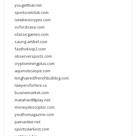
yougetthat.net
sportsnetclub.com
newbestcrypto.com
oxfordsave.com
iclassicgames.com
saung-artikel.com
fasthokivip2.com
observersports.com
cryptominingplus.com
aquinoticiaspe.com
longhairedfrenchbulldog.com
lawyersforhire.co
businemarket.com
matahari88play.net
moneydescriptor.com
youthsmagazine.com
painaidee.net
sportsdarkest.com