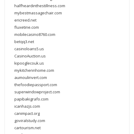
halfheardinthestillness.com
mybestmassagechair.com
ericreed.net
fluxetine.com
mobilecasino8760.com
betqq3.net
casinoloans5.us
CasinoAuction.us
kipooglecouk.us
mykitchennhome.com
aumoulinvert.com
thefoodiepassport.com
superwindowproject.com
papibakigrafo.com
icanhazjs.com
canimpact.org
goviralstudy.com
cartourism.net