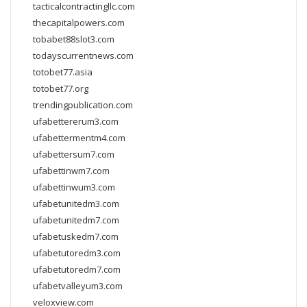
tacticalcontractingllc.com
thecapitalpowers.com
tobabet88slot3.com
todayscurrentnews.com
totobet77.asia
totobet77.org
trendingpublication.com
ufabettererum3.com
ufabettermentm4.com
ufabettersum7.com
ufabettinwm7.com
ufabettinwum3.com
ufabetunitedm3.com
ufabetunitedm7.com
ufabetuskedm7.com
ufabetutoredm3.com
ufabetutoredm7.com
ufabetvalleyum3.com
veloxview.com