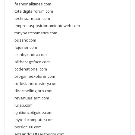
fashionalltimes.com
totaldigitalforum.com
technoarmaan.com
empresasposicionamientoweb.com
tonybestcosmetics.com
buzznc.com
fxjoiner.com
skinbykindra.com
alltherageface.com
codenational.com
progameexplorer.com
rockislandroastery.com
directselling-pro.com
revenuealarm.com
lurab.com
ignitioncoilguide.com
mytechcomputer.com
bioslot168.com
artsandcraftsauthority.com