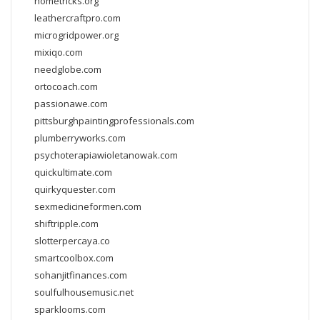
hometricks.org
leathercraftpro.com
microgridpower.org
mixiqo.com
needglobe.com
ortocoach.com
passionawe.com
pittsburghpaintingprofessionals.com
plumberryworks.com
psychoterapiawioletanowak.com
quickultimate.com
quirkyquester.com
sexmedicineformen.com
shiftripple.com
slotterpercaya.co
smartcoolbox.com
sohanjitfinances.com
soulfulhousemusic.net
sparklooms.com