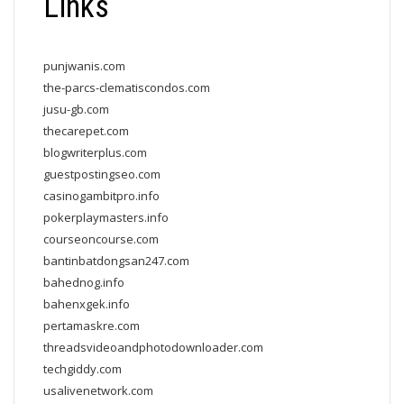
Links
punjwanis.com
the-parcs-clematiscondos.com
jusu-gb.com
thecarepet.com
blogwriterplus.com
guestpostingseo.com
casinogambitpro.info
pokerplaymasters.info
courseoncourse.com
bantinbatdongsan247.com
bahednog.info
bahenxgek.info
pertamaskre.com
threadsvideoandphotodownloader.com
techgiddy.com
usalivenetwork.com