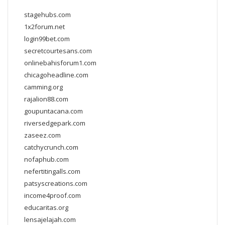
stagehubs.com
1x2forum.net
login99bet.com
secretcourtesans.com
onlinebahisforum1.com
chicagoheadline.com
camming.org
rajalion88.com
goupuntacana.com
riversedgepark.com
zaseez.com
catchycrunch.com
nofaphub.com
nefertitingalls.com
patsyscreations.com
income4proof.com
educaritas.org
lensajelajah.com