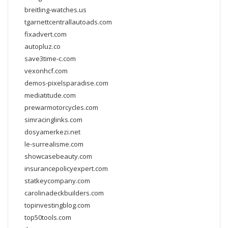
breitling-watches.us
tgarnettcentrallautoads.com
fixadvert.com
autopluz.co
save3time-c.com
vexonhcf.com
demos-pixelsparadise.com
mediatitude.com
prewarmotorcycles.com
simracinglinks.com
dosyamerkezi.net
le-surrealisme.com
showcasebeauty.com
insurancepolicyexpert.com
statkeycompany.com
carolinadeckbuilders.com
topinvestingblog.com
top50tools.com