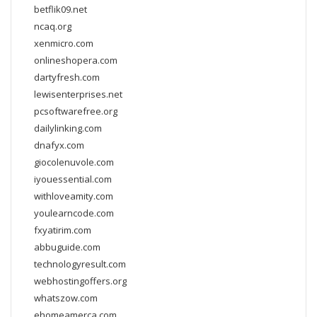
betflik09.net
ncaq.org
xenmicro.com
onlineshopera.com
dartyfresh.com
lewisenterprises.net
pcsoftwarefree.org
dailylinking.com
dnafyx.com
giocolenuvole.com
iyouessential.com
withloveamity.com
youlearncode.com
fxyatirim.com
abbuguide.com
technologyresult.com
webhostingoffers.org
whatszow.com
ehomeamerca.com