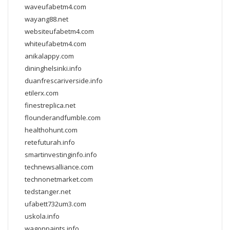
waveufabetm4.com
wayang88.net
websiteufabetm4.com
whiteufabetm4.com
anikalappy.com
dininghelsinki.info
duanfrescariverside.info
etilerx.com
finestreplica.net
flounderandfumble.com
healthohunt.com
retefuturah.info
smartinvestinginfo.info
technewsalliance.com
technonetmarket.com
tedstanger.net
ufabett732um3.com
uskola.info
wagonpaints.info