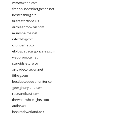
wimaxworld.com
freeonlinecricketgames.net
bestcashing.biz
firerestrictions.us
archiesbrooklyn.com
muambeiros.net
infozblog.com
chonbaihat.com
elblogdeoscargonzalez.com
webpromote.net
steroids-store.co
arteydecoracion.net
fithog.com
bestlaptopbestmonitor.com
georginaryland.com
roseandbasil.com
thewhitewhitelights.com
atdhe.ws
heckrodtwetland.org