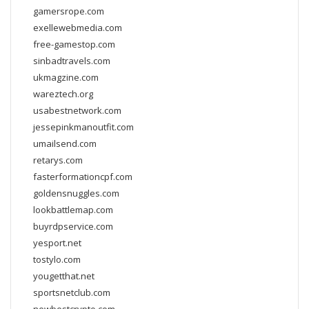
gamersrope.com
exellewebmedia.com
free-gamestop.com
sinbadtravels.com
ukmagzine.com
wareztech.org
usabestnetwork.com
jessepinkmanoutfit.com
umailsend.com
retarys.com
fasterformationcpf.com
goldensnuggles.com
lookbattlemap.com
buyrdpservice.com
yesport.net
tostylo.com
yougetthat.net
sportsnetclub.com
newbestcrypto.com