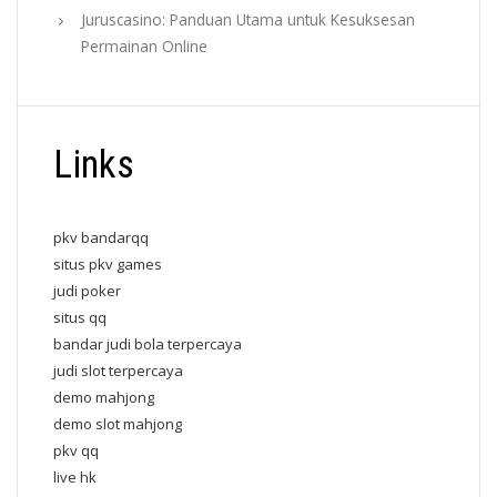
Juruscasino: Panduan Utama untuk Kesuksesan
Permainan Online
Links
pkv bandarqq
situs pkv games
judi poker
situs qq
bandar judi bola terpercaya
judi slot terpercaya
demo mahjong
demo slot mahjong
pkv qq
live hk