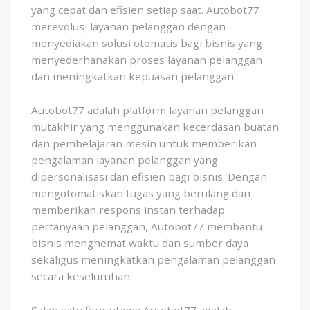
yang cepat dan efisien setiap saat. Autobot77
merevolusi layanan pelanggan dengan
menyediakan solusi otomatis bagi bisnis yang
menyederhanakan proses layanan pelanggan
dan meningkatkan kepuasan pelanggan.
Autobot77 adalah platform layanan pelanggan
mutakhir yang menggunakan kecerdasan buatan
dan pembelajaran mesin untuk memberikan
pengalaman layanan pelanggan yang
dipersonalisasi dan efisien bagi bisnis. Dengan
mengotomatiskan tugas yang berulang dan
memberikan respons instan terhadap
pertanyaan pelanggan, Autobot77 membantu
bisnis menghemat waktu dan sumber daya
sekaligus meningkatkan pengalaman pelanggan
secara keseluruhan.
Salah satu fitur utama Autobot77 adalah