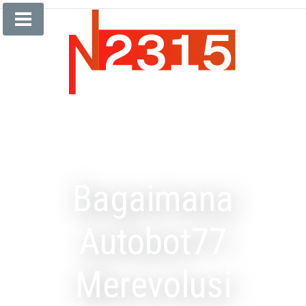
Skip
to
content
Bagaimana
Autobot77
Merevolusi