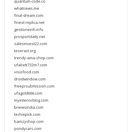
quantum-code.co
whatnews.me
final-dream.com
finest-replica.net
gestioneinh.info
prosportdaily.net
salesinvest22.com
teseract.org
trendy-ama-shop.com
ufabett732m7.com
visiofood.com
droidwindow.com
freeprsubmission.com
ufagold666.com
myinteriorblog.com
bnewsindia.com
techiepick.com
bamzyshop.com
pondycars.com