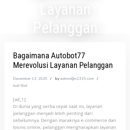
Layanan
Pelanggan
Bagaimana Autobot77
Merevolusi Layanan Pelanggan
December 13, 2025
by
admin@n2315.com
Judi Slot
[ad_1]
Di dunia yang serba cepat saat ini, layanan
pelanggan menjadi lebih penting dari
sebelumnya. Dengan maraknya e-commerce dan
bisnis online, pelanggan mengharapkan layanan