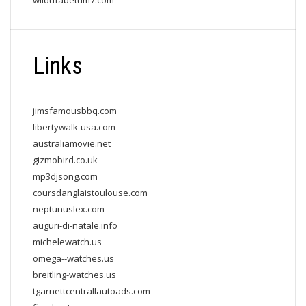
Links
jimsfamousbbq.com
libertywalk-usa.com
australiamovie.net
gizmobird.co.uk
mp3djsong.com
coursdanglaistoulouse.com
neptunuslex.com
auguri-di-natale.info
michelewatch.us
omega--watches.us
breitling-watches.us
tgarnettcentrallautoads.com