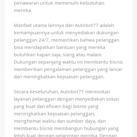
penawaran untuk memenuhi kebutuhan
mereka.
Manfaat utama lainnya dari Autobot77 adalah
kemampuannya untuk menyediakan dukungan
pelanggan 24/7, memastikan bahwa pelanggan
bisa mendapatkan bantuan yang mereka
butuhkan kapan saja, siang atau malam.
Dukungan sepanjang waktu ini membantu bisnis
memberikan pengalaman pelanggan yang lancar
dan meningkatkan kepuasan pelanggan.
Secara keseluruhan, Autobot77 merevolusi
layanan pelanggan dengan menyediakan solusi
yang kuat dan efisien bagi bisnis yang
meningkatkan kepuasan pelanggan,
menghemat waktu dan sumber daya, dan
membantu bisnis membangun hubungan yang
lebih kuat dengan pelanggan mereka. Dengan