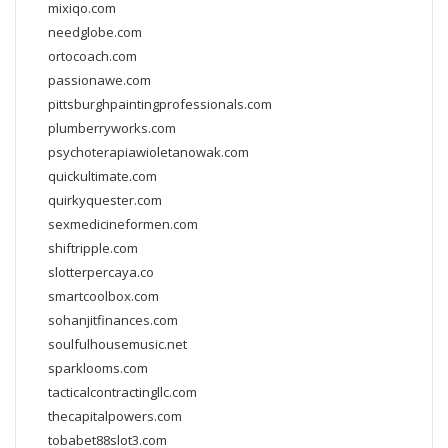
mixiqo.com
needglobe.com
ortocoach.com
passionawe.com
pittsburghpaintingprofessionals.com
plumberryworks.com
psychoterapiawioletanowak.com
quickultimate.com
quirkyquester.com
sexmedicineformen.com
shiftripple.com
slotterpercaya.co
smartcoolbox.com
sohanjitfinances.com
soulfulhousemusic.net
sparklooms.com
tacticalcontractingllc.com
thecapitalpowers.com
tobabet88slot3.com