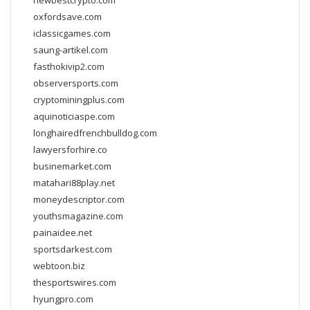
oxfordsave.com
iclassicgames.com
saung-artikel.com
fasthokivip2.com
observersports.com
cryptominingplus.com
aquinoticiaspe.com
longhairedfrenchbulldog.com
lawyersforhire.co
businemarket.com
matahari88play.net
moneydescriptor.com
youthsmagazine.com
painaidee.net
sportsdarkest.com
webtoon.biz
thesportswires.com
hyungpro.com