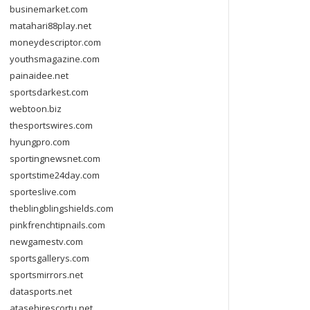
businemarket.com
matahari88play.net
moneydescriptor.com
youthsmagazine.com
painaidee.net
sportsdarkest.com
webtoon.biz
thesportswires.com
hyungpro.com
sportingnewsnet.com
sportstime24day.com
sporteslive.com
theblingblingshields.com
pinkfrenchtipnails.com
newgamestv.com
sportsgallerys.com
sportsmirrors.net
datasports.net
atasehirescortu.net