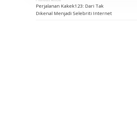
Perjalanan Kakek123: Dari Tak
Dikenal Menjadi Selebriti Internet