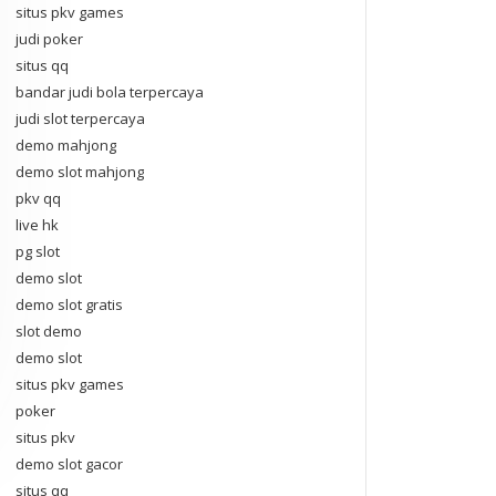
situs pkv games
judi poker
situs qq
bandar judi bola terpercaya
judi slot terpercaya
demo mahjong
demo slot mahjong
pkv qq
live hk
pg slot
demo slot
demo slot gratis
slot demo
demo slot
situs pkv games
poker
situs pkv
demo slot gacor
situs qq