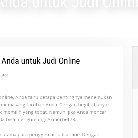
Anda untuk Judi Onlin
 Anda untuk Judi Online
 Slot
 online, Anda tahu betapa pentingnya menemukan
uk memasang taruhan Anda. Dengan begitu banyak
uk memilih yang tepat. Namun, jika Anda mencari
nda bisa mengunjungi Armorbet78.
 utama para penggemar judi online. Dengan