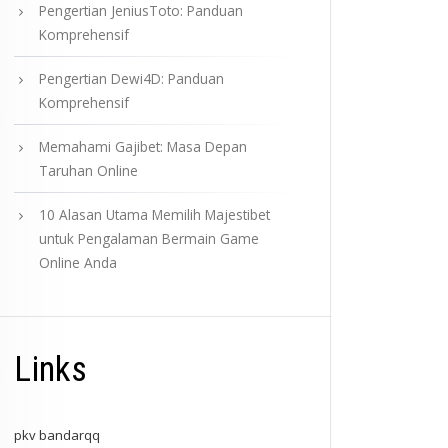
Pengertian JeniusToto: Panduan
Komprehensif
Pengertian Dewi4D: Panduan
Komprehensif
Memahami Gajibet: Masa Depan
Taruhan Online
10 Alasan Utama Memilih Majestibet
untuk Pengalaman Bermain Game
Online Anda
Links
pkv bandarqq