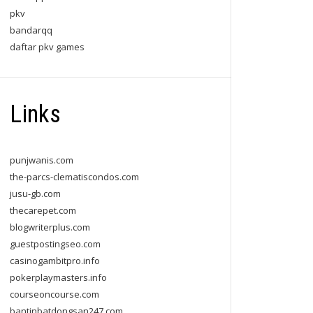
pkv
bandarqq
daftar pkv games
Links
punjwanis.com
the-parcs-clematiscondos.com
jusu-gb.com
thecarepet.com
blogwriterplus.com
guestpostingseo.com
casinogambitpro.info
pokerplaymasters.info
courseoncourse.com
bantinbatdongsan247.com